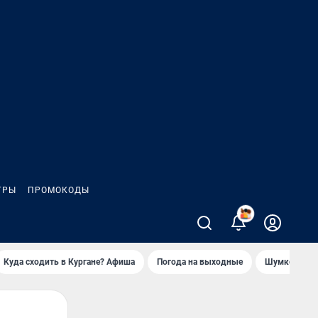
ГРЫ
ПРОМОКОДЫ
2
Куда сходить в Кургане? Афиша
Погода на выходные
Шумков в Че