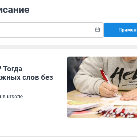
исание
Примен
 Тогда
ожных слов без
я в школе