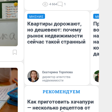
4 664
1
МНЕНИЕ
МНЕНИЕ
Квартиры дорожают,
Продаш
но дешевеют: почему
возьмут
рынок недвижимости
нам го
сейчас такой странный
налого
коснет
даже р
Екатерина Торопова
Ан
директор агентства
недвижимости
РЕКОМЕНДУЕМ
Как приготовить хачапури
— несколько рецептов от