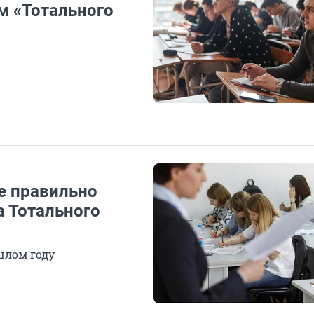
ам «Тотального
е правильно
 Тотального
шлом году