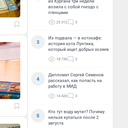
из Кургана три недели
возила с собой гнездо с
птенцами
25 312
5
Из подвала — в котокафе:
3
история кота Лунтика,
который ищет добрых хозяев
18 736
3
Дипломат Сергей Семенов
4
рассказал, как попасть на
работу в МИД
14 426
3
Кто тут воду мутит? Почему
5
нельзя купаться после 2
августа