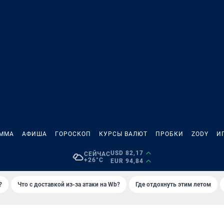
АММА
АФИША
ГОРОСКОП
КУРСЫ ВАЛЮТ
ПРОБКИ
ZODY
И
USD 82,17
СЕЙЧАС
+26°C
EUR 94,84
?
Что с доставкой из-за атаки на Wb?
Где отдохнуть этим летом