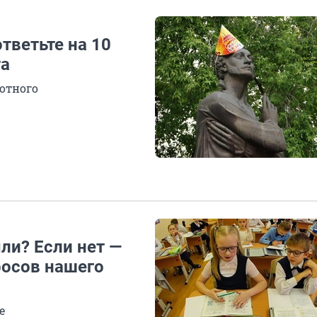
тветьте на 10
та
мотного
ли? Если нет —
росов нашего
е