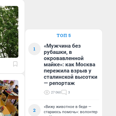
ТОП 5
«Мужчина без
1
рубашки, в
окровавленной
майке»: как Москва
пережила взрыв у
сталинской высотки
— репортаж
27 060
3
«Вижу животное в беде —
2
стараюсь помочь»: волонтер