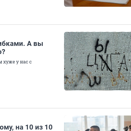
ибками. А вы
о?
 хуже у нас с
ому, на 10 из 10