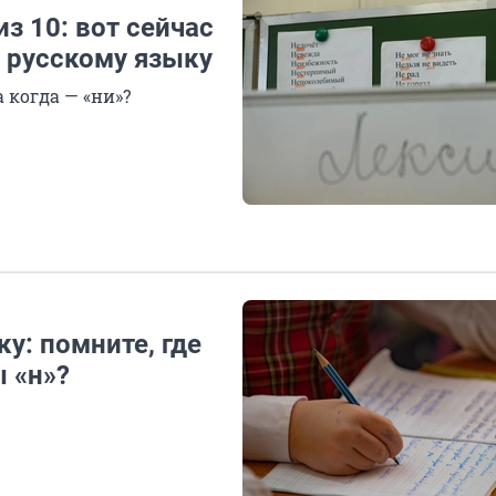
из 10: вот сейчас
о русскому языку
а когда — «ни»?
у: помните, где
ы «н»?