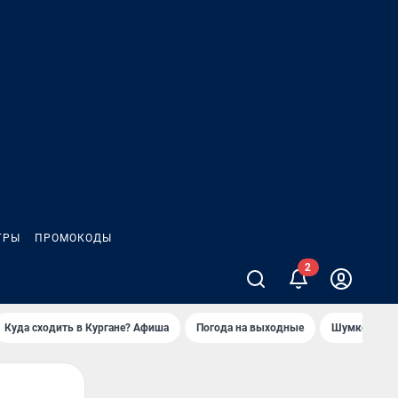
ГРЫ
ПРОМОКОДЫ
Куда сходить в Кургане? Афиша
Погода на выходные
Шумков в Че