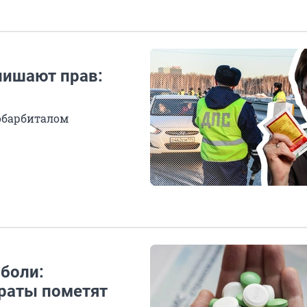
лишают прав:
нобарбиталом
 боли:
раты пометят