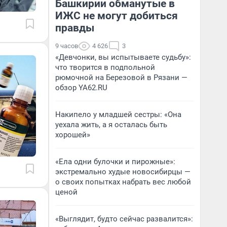
Башкирии обманутые в
ИЖС не могут добиться
правды
9 часов
4 626
3
«Девчонки, вы испытываете судьбу»:
что творится в подпольной
рюмочной на Березовой в Рязани —
обзор YA62.RU
Накипело у младшей сестры: «Она
уехала жить, а я осталась быть
хорошей»
«Ела одни булочки и пирожные»:
экстремально худые новосибирцы —
о своих попытках набрать вес любой
ценой
«Выглядит, будто сейчас развалится»: