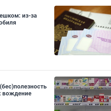
пешком: из-за
обиля
(бес)полезность
х вождение