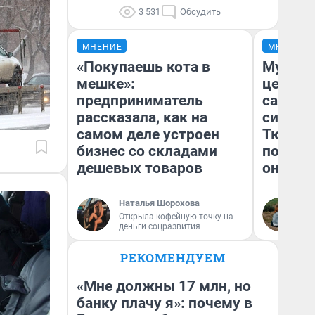
3 531
Обсудить
МНЕНИЕ
МНЕНИЕ
«Покупаешь кота в
Музей 
мешке»:
церков
предприниматель
самоцв
рассказала, как на
символ
самом деле устроен
Тюменц
бизнес со складами
поехали
дешевых товаров
они та
Наталья Шорохова
Ек
Открыла кофейную точку на
деньги соцразвития
РЕКОМЕНДУЕМ
«Мне должны 17 млн, но
банку плачу я»: почему в