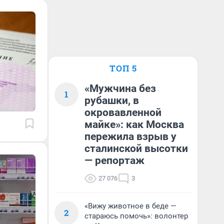
ТОП 5
«Мужчина без
1
рубашки, в
окровавленной
майке»: как Москва
пережила взрыв у
сталинской высотки
— репортаж
27 076
3
«Вижу животное в беде —
2
стараюсь помочь»: волонтер