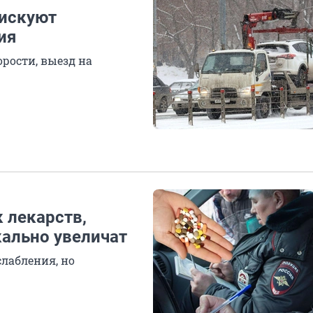
фискуют
ия
рости, выезд на
к лекарств,
ально увеличат
лабления, но