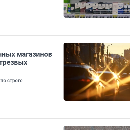
очных магазинов
етрезвых
но строго