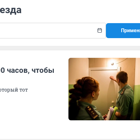
 езда
Примен
0 часов, чтобы
который тот