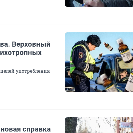
ава. Верховный
психотропных
 целей употребления
 новая справка