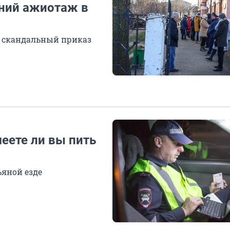
дний ажиотаж в
лу скандальный приказ
меете ли вы пить
яной езде