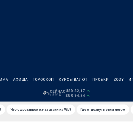
АММА
АФИША
ГОРОСКОП
КУРСЫ ВАЛЮТ
ПРОБКИ
ZODY
И
USD 82,17
СЕЙЧАС
+29°C
EUR 94,84
?
Что с доставкой из-за атаки на Wb?
Где отдохнуть этим летом