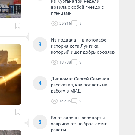
из Кургана три недели
возила с собой гнездо с
птенцами
25 316
5
Из подвала — в котокафе:
3
история кота Лунтика,
который ищет добрых хозяев
18 738
3
Дипломат Сергей Семенов
4
рассказал, как попасть на
работу в МИД
14 435
3
Воют сирены, аэропорты
5
закрывают: на Урал летят
ракеты