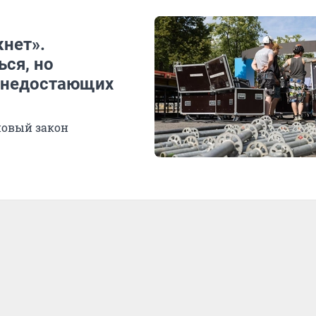
кнет».
ся, но
а недостающих
новый закон