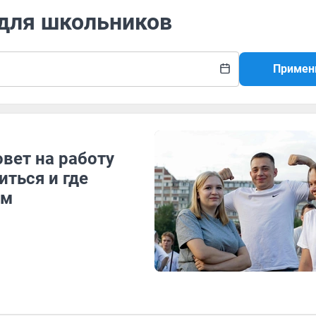
 для школьников
Примен
овет на работу
ться и где
ым