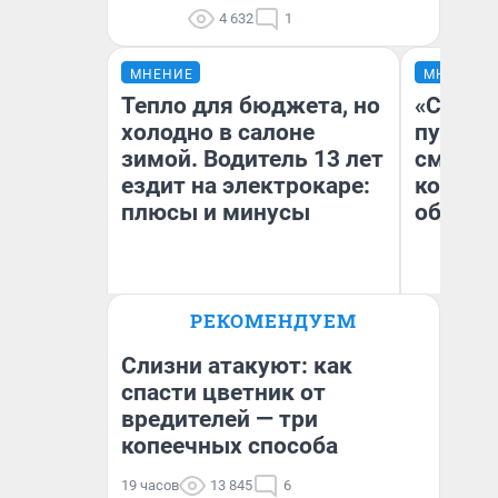
4 632
1
МНЕНИЕ
МНЕНИЕ
Тепло для бюджета, но
«Спутал
холодно в салоне
пургу».
зимой. Водитель 13 лет
смерте
ездит на электрокаре:
которы
плюсы и минусы
обнару
Ир
РЕКОМЕНДУЕМ
Гл
Денис Дедюхин
«Р
Во
Слизни атакуют: как
спасти цветник от
вредителей — три
копеечных способа
19 часов
13 845
6