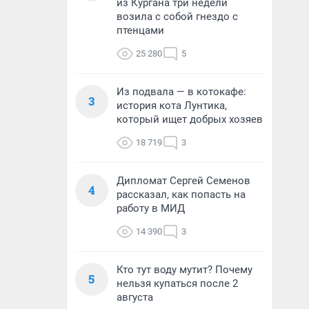
из Кургана три недели
возила с собой гнездо с
птенцами
25 280
5
Из подвала — в котокафе:
3
история кота Лунтика,
который ищет добрых хозяев
18 719
3
Дипломат Сергей Семенов
4
рассказал, как попасть на
работу в МИД
14 390
3
Кто тут воду мутит? Почему
5
нельзя купаться после 2
августа