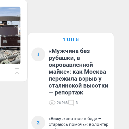
ТОП 5
«Мужчина без
1
рубашки, в
окровавленной
майке»: как Москва
пережила взрыв у
сталинской высотки
— репортаж
26 968
3
«Вижу животное в беде —
2
стараюсь помочь»: волонтер