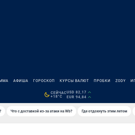
АММА
АФИША
ГОРОСКОП
КУРСЫ ВАЛЮТ
ПРОБКИ
ZODY
И
USD 82,17
СЕЙЧАС
+18°C
EUR 94,84
?
Что с доставкой из-за атаки на Wb?
Где отдохнуть этим летом