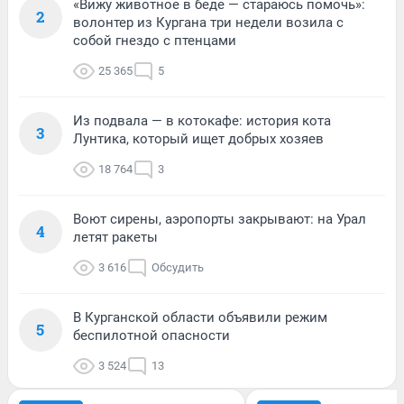
«Вижу животное в беде — стараюсь помочь»:
2
волонтер из Кургана три недели возила с
собой гнездо с птенцами
25 365
5
Из подвала — в котокафе: история кота
3
Лунтика, который ищет добрых хозяев
18 764
3
Воют сирены, аэропорты закрывают: на Урал
4
летят ракеты
3 616
Обсудить
В Курганской области объявили режим
5
беспилотной опасности
3 524
13