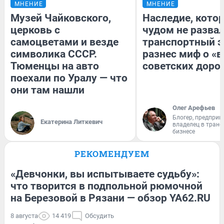
МНЕНИЕ
МНЕНИЕ
Музей Чайковского,
Наследие, кото
церковь с
чудом не разва
самоцветами и везде
транспортный э
символика СССР.
разнес миф о «
Тюменцы на авто
советских доро
поехали по Уралу — что
они там нашли
Олег Арефьев
Блогер, предприн
Екатерина Литкевич
владелец в тран
бизнесе
РЕКОМЕНДУЕМ
«Девчонки, вы испытываете судьбу»:
что творится в подпольной рюмочной
на Березовой в Рязани — обзор YA62.RU
8 августа
14 419
Обсудить