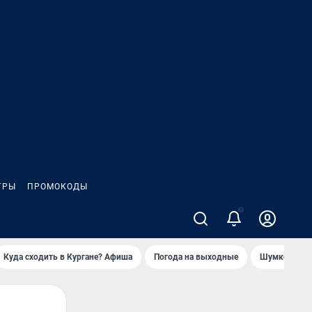
ГРЫ
ПРОМОКОДЫ
Куда сходить в Кургане? Афиша
Погода на выходные
Шумков в Че