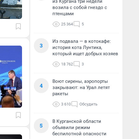
из Кургана три недели
возила с собой гнездо с
птенцами
25 364
5
Из подвала — в котокафе:
3
история кота Лунтика,
который ищет добрых хозяев
18 762
3
Воют сирены, аэропорты
4
закрывают: на Урал летят
ракеты
3 610
Обсудить
В Курганской области
5
объявили режим
беспилотной опасности