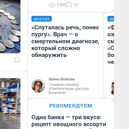
3 523
13
МНЕНИЕ
МНЕНИЕ
«Спуталась речь, понес
«Финал
пургу». Врач — о
ожидан
смертельном диагнозе,
смотре
который сложно
«Стары
обнаружить
большо
честна
Ирина Волкова
Главврач клиники
На
«Реабилитация доктора
Волковой»
РЕКОМЕНДУЕМ
Одна банка — три вкуса:
рецепт овощного ассорти