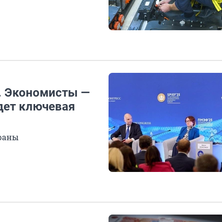
». Экономисты —
удет ключевая
траны