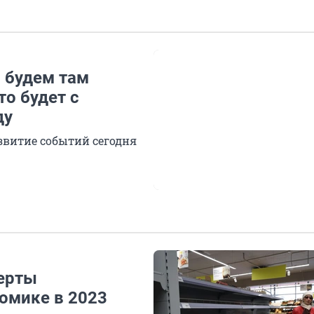
 будем там
то будет с
ду
азвитие событий сегодня
ерты
омике в 2023