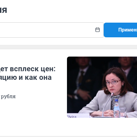
ия
Примен
ет всплеск цен:
яцию и как она
 рубля