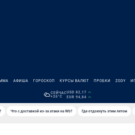
АММА
АФИША
ГОРОСКОП
КУРСЫ ВАЛЮТ
ПРОБКИ
ZODY
И
USD 82,17
СЕЙЧАС
+26°C
EUR 94,84
?
Что с доставкой из-за атаки на Wb?
Где отдохнуть этим летом