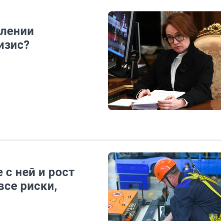
длении
изис?
 с ней и рост
все риски,