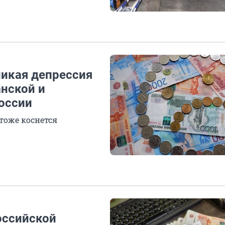
ликая депрессия
нской и
России
тоже коснется
оссийской