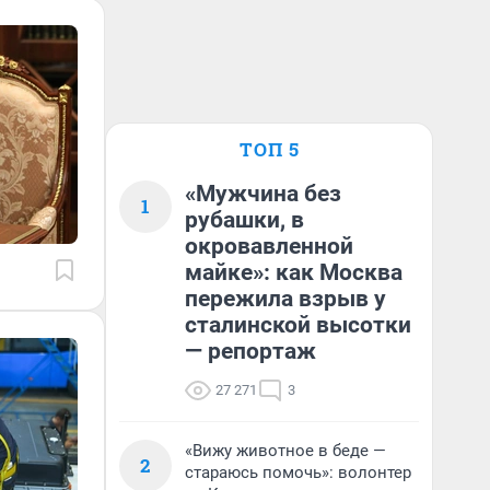
ТОП 5
«Мужчина без
1
рубашки, в
окровавленной
майке»: как Москва
пережила взрыв у
сталинской высотки
— репортаж
27 271
3
«Вижу животное в беде —
2
стараюсь помочь»: волонтер