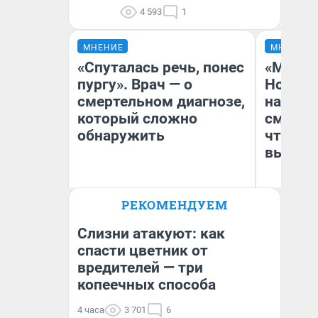
4 593
1
МНЕНИЕ
МНЕНИЕ
«Спуталась речь, понес
«Мы ви
пургу». Врач — о
Нолана
смертельном диагнозе,
настро
который сложно
смотре
обнаружить
чтобы 
выгляд
Ирина Волкова
РЕКОМЕНДУЕМ
Главврач клиники
На
«Реабилитация доктора
Волковой»
Слизни атакуют: как
спасти цветник от
вредителей — три
копеечных способа
4 часа
3 701
6