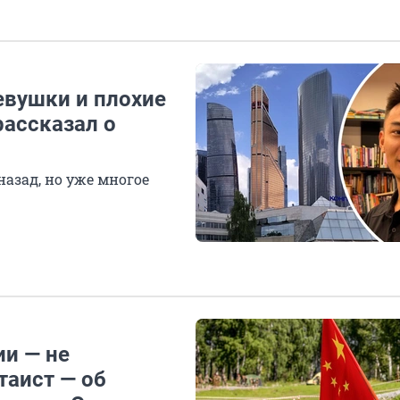
евушки и плохие
рассказал о
азад, но уже многое
ии — не
таист — об