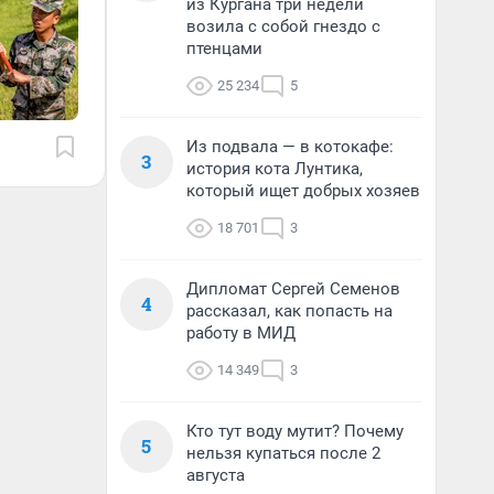
из Кургана три недели
возила с собой гнездо с
птенцами
25 234
5
Из подвала — в котокафе:
3
история кота Лунтика,
который ищет добрых хозяев
18 701
3
Дипломат Сергей Семенов
4
рассказал, как попасть на
работу в МИД
14 349
3
Кто тут воду мутит? Почему
5
нельзя купаться после 2
августа