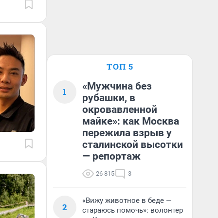
ТОП 5
«Мужчина без
1
рубашки, в
окровавленной
майке»: как Москва
пережила взрыв у
сталинской высотки
— репортаж
26 815
3
«Вижу животное в беде —
2
стараюсь помочь»: волонтер