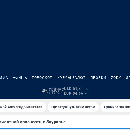
АММА
АФИША
ГОРОСКОП
КУРСЫ ВАЛЮТ
ПРОБКИ
ZODY
И
USD 81,41
СЕЙЧАС
+17°C
EUR 94,06
акой Александр Ильтяков
Где отдохнуть этим летом
Громкое заявл
пилотной опасности в Зауралье