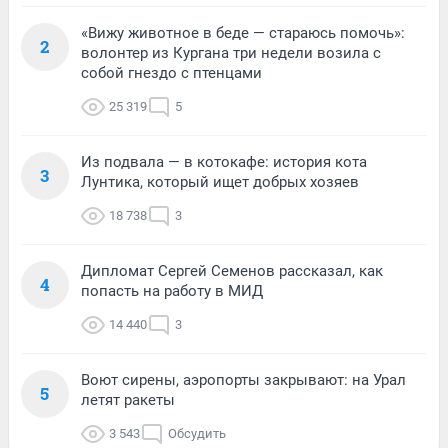
«Вижу животное в беде — стараюсь помочь»:
2
волонтер из Кургана три недели возила с
собой гнездо с птенцами
25 319
5
Из подвала — в котокафе: история кота
3
Лунтика, который ищет добрых хозяев
18 738
3
Дипломат Сергей Семенов рассказал, как
4
попасть на работу в МИД
14 440
3
Воют сирены, аэропорты закрывают: на Урал
5
летят ракеты
3 543
Обсудить