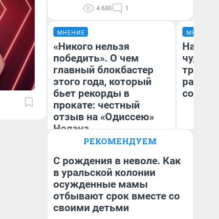
4 630
1
МНЕНИЕ
МНЕНИЕ
«Никого нельзя
Наслед
победить». О чем
чудом 
главный блокбастер
трансп
этого года, который
разнес
бьет рекорды в
советс
прокате: честный
отзыв на «Одиссею»
Нолана
Ол
РЕКОМЕНДУЕМ
Бл
Стас Соколов
вл
Эксперт
би
С рождения в неволе. Как
в уральской колонии
осужденные мамы
отбывают срок вместе со
своими детьми