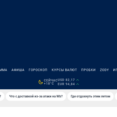
АММА
АФИША
ГОРОСКОП
КУРСЫ ВАЛЮТ
ПРОБКИ
ZODY
И
USD 82,17
СЕЙЧАС
+18°C
EUR 94,84
?
Что с доставкой из-за атаки на Wb?
Где отдохнуть этим летом