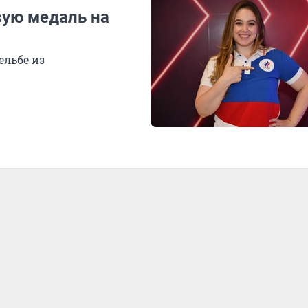
вую медаль на
ельбе из