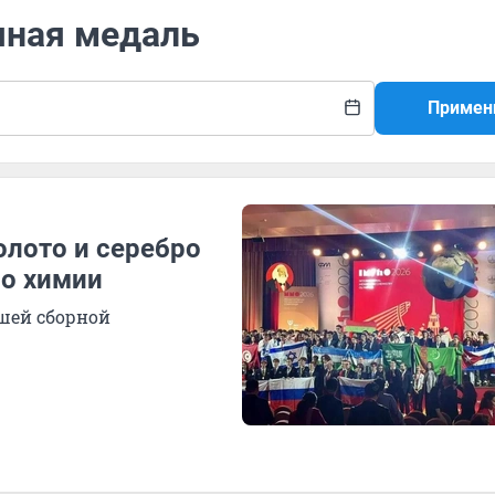
яная медаль
Примен
олото и серебро
по химии
ашей сборной