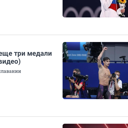
еще три медали
видео)
 плавании