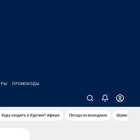
ГРЫ
ПРОМОКОДЫ
Куда сходить в Кургане? Афиша
Погода на выходные
Шумков в Че