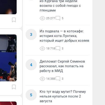
из Кургана три недели
возила с собой гнездо с
птенцами
25 277
5
Из подвала — в котокафе:
3
история кота Лунтика,
который ищет добрых хозяев
18 718
3
Дипломат Сергей Семенов
4
рассказал, как попасть на
работу в МИД
14 388
3
Кто тут воду мутит? Почему
5
нельзя купаться после 2
августа