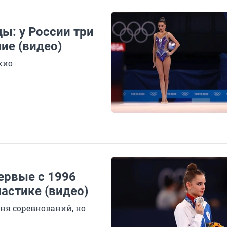
: у России три
ие (видео)
кио
ервые с 1996
настике (видео)
дня соревнований, но