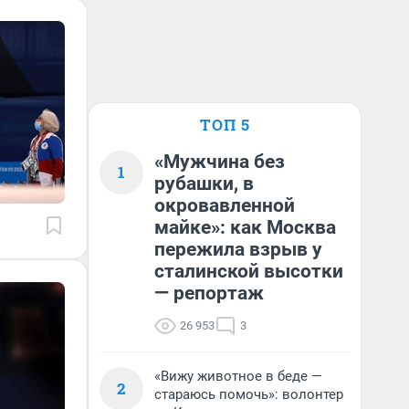
ТОП 5
«Мужчина без
1
рубашки, в
окровавленной
майке»: как Москва
пережила взрыв у
сталинской высотки
— репортаж
26 953
3
«Вижу животное в беде —
2
стараюсь помочь»: волонтер