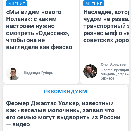
МНЕНИЕ
МНЕНИЕ
«Мы видим нового
Наследие, кото
Нолана»: с каким
чудом не разва
настроем нужно
транспортный э
смотреть «Одиссею»,
разнес миф о «
чтобы она не
советских доро
выглядела как фиаско
Олег Арефьев
Блогер, предприн
Надежда Губарь
владелец в тран
бизнесе
РЕКОМЕНДУЕМ
Фермер Джастас Уолкер, известный
как «веселый молочник», заявил что
его семью могут выдворить из России
— видео