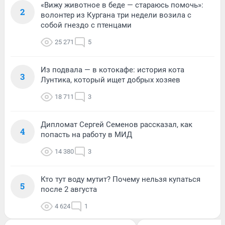
«Вижу животное в беде — стараюсь помочь»:
2
волонтер из Кургана три недели возила с
собой гнездо с птенцами
25 271
5
Из подвала — в котокафе: история кота
3
Лунтика, который ищет добрых хозяев
18 711
3
Дипломат Сергей Семенов рассказал, как
4
попасть на работу в МИД
14 380
3
Кто тут воду мутит? Почему нельзя купаться
5
после 2 августа
4 624
1