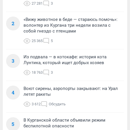
27 281
3
«Вижу животное в беде — стараюсь помочь»:
2
волонтер из Кургана три недели возила с
собой гнездо с птенцами
25 365
5
Из подвала — в котокафе: история кота
3
Лунтика, который ищет добрых хозяев
18 763
3
Воют сирены, аэропорты закрывают: на Урал
4
летят ракеты
3 612
Обсудить
В Курганской области объявили режим
5
беспилотной опасности