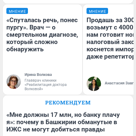
МНЕНИЕ
МНЕНИЕ
«Спуталась речь, понес
Продашь за 3000
пургу». Врач — о
возьмут с 4000.
смертельном диагнозе,
нам готовит но
который сложно
налоговый зако
обнаружить
коснется импор
даже репетитор
Ирина Волкова
Главврач клиники
Анастасия Завг
«Реабилитация доктора
Волковой»
РЕКОМЕНДУЕМ
«Мне должны 17 млн, но банку плачу
я»: почему в Башкирии обманутые в
ИЖС не могут добиться правды