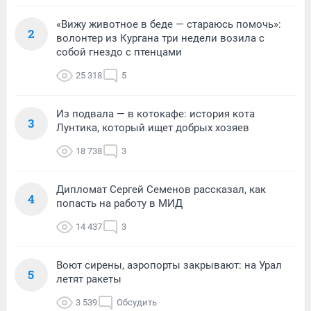
«Вижу животное в беде — стараюсь помочь»:
2
волонтер из Кургана три недели возила с
собой гнездо с птенцами
25 318
5
Из подвала — в котокафе: история кота
3
Лунтика, который ищет добрых хозяев
18 738
3
Дипломат Сергей Семенов рассказал, как
4
попасть на работу в МИД
14 437
3
Воют сирены, аэропорты закрывают: на Урал
5
летят ракеты
3 539
Обсудить