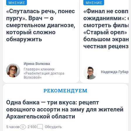
МНЕНИЕ
МНЕНИЕ
«Спуталась речь, понес
«Финал не совпа
пургу». Врач — о
ожиданиями»: с
смертельном диагнозе,
смотреть филь
который сложно
«Старый орел» 
обнаружить
большом экран
честная реценз
Ирина Волкова
Главврач клиники
Надежда Губарь
«Реабилитация доктора
Волковой»
РЕКОМЕНДУЕМ
Одна банка — три вкуса: рецепт
овощного ассорти на зиму для жителей
Архангельской области
5 часов
2 930
Обсудить