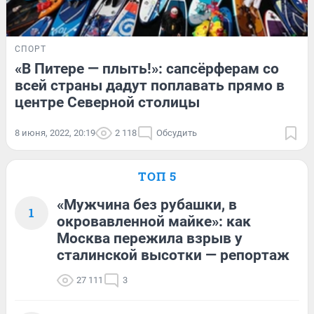
СПОРТ
«В Питере — плыть!»: сапсёрферам со
всей страны дадут поплавать прямо в
центре Северной столицы
8 июня, 2022, 20:19
2 118
Обсудить
ТОП 5
«Мужчина без рубашки, в
1
окровавленной майке»: как
Москва пережила взрыв у
сталинской высотки — репортаж
27 111
3