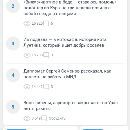
«Вижу животное в беде — стараюсь помочь»:
2
волонтер из Кургана три недели возила с
собой гнездо с птенцами
25 320
5
Из подвала — в котокафе: история кота
3
Лунтика, который ищет добрых хозяев
18 738
3
Дипломат Сергей Семенов рассказал, как
4
попасть на работу в МИД
14 442
3
Воют сирены, аэропорты закрывают: на Урал
5
летят ракеты
3 549
Обсудить