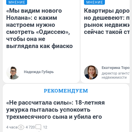
МНЕНИЕ
МНЕНИЕ
«Мы видим нового
Квартиры доро
Нолана»: с каким
но дешевеют: п
настроем нужно
рынок недвижи
смотреть «Одиссею»,
сейчас такой с
чтобы она не
выглядела как фиаско
Екатерина Тороп
Надежда Губарь
директор агентст
недвижимости
РЕКОМЕНДУЕМ
«Не рассчитала силы»: 18-летняя
ужурка пыталась успокоить
трехмесячного сына и убила его
4 часа
4 720
12