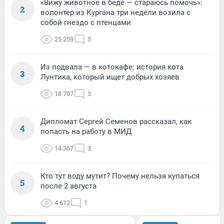
«Вижу животное в беде — стараюсь помочь»:
2
волонтер из Кургана три недели возила с
собой гнездо с птенцами
25 259
5
Из подвала — в котокафе: история кота
3
Лунтика, который ищет добрых хозяев
18 707
3
Дипломат Сергей Семенов рассказал, как
4
попасть на работу в МИД
14 367
3
Кто тут воду мутит? Почему нельзя купаться
5
после 2 августа
4 612
1