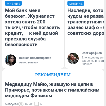
МНЕНИЕ
МНЕНИЕ
Мой банк меня
Наследие, кото
бережет. Журналист
чудом не разва
хотела снять 200
транспортный э
тысяч, чтобы погасить
разнес миф о «
кредит, — к ней домой
советских доро
приехала служба
безопасности
Олег Арефьев
Блогер, предприн
Ксения Владимирская
владелец в тран
Автор мнения
бизнесе
РЕКОМЕНДУЕМ
Медведицу Майю, жившую на цепи в
Приморье, познакомили с гималайским
медведем Фиником
5 августа
16 281
5