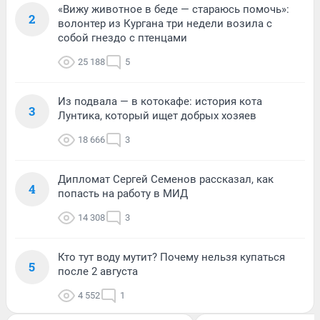
«Вижу животное в беде — стараюсь помочь»:
2
волонтер из Кургана три недели возила с
собой гнездо с птенцами
25 188
5
Из подвала — в котокафе: история кота
3
Лунтика, который ищет добрых хозяев
18 666
3
Дипломат Сергей Семенов рассказал, как
4
попасть на работу в МИД
14 308
3
Кто тут воду мутит? Почему нельзя купаться
5
после 2 августа
4 552
1