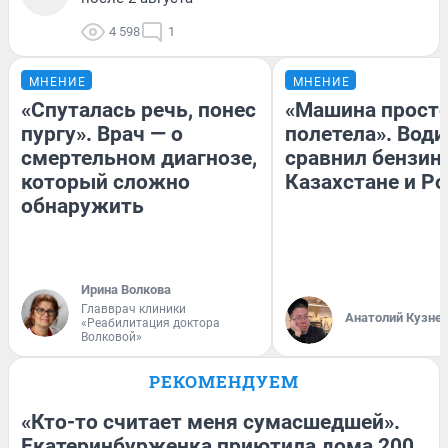
4 598
1
МНЕНИЕ
МНЕНИЕ
«Спуталась речь, понес
«Машина прост
пургу». Врач — о
полетела». Води
смертельном диагнозе,
сравнил бензин
который сложно
Казахстане и Р
обнаружить
Ирина Волкова
Главврач клиники
Анатолий Кузне
«Реабилитация доктора
Волковой»
РЕКОМЕНДУЕМ
«Кто-то считает меня сумасшедшей».
Екатеринбурженка приютила дома 200