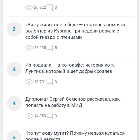
26 822
3
«Вижу животное в беде — стараюсь помочь»:
2
волонтер из Кургана три недели возила с
собой гнездо с птенцами
25 235
5
Из подвала — в котокафе: история кота
3
Лунтика, который ищет добрых хозяев
18 701
3
Дипломат Сергей Семенов рассказал, как
4
попасть на работу в МИД
14 350
3
Кто тут воду мутит? Почему нельзя купаться
5
после 2 августа