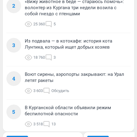
«Вижу животное в беде — стараюсь помочь»:
2
волонтер из Кургана три недели возила с
собой гнездо с птенцами
25 360
5
Из подвала — в котокафе: история кота
3
Лунтика, который ищет добрых хозяев
18 760
3
Воют сирены, аэропорты закрывают: на Урал
4
летят ракеты
3 603
Обсудить
В Курганской области объявили режим
5
беспилотной опасности
3 518
13