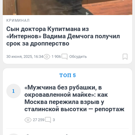
КРИМИНАЛ
Сын доктора Купитмана из
«Интернов» Вадима Демчога получил
срок за дропперство
30 июня, 2025, 16:34
1 906
Обсудить
ТОП 5
«Мужчина без рубашки, в
1
окровавленной майке»: как
Москва пережила взрыв у
сталинской высотки — репортаж
27 259
3