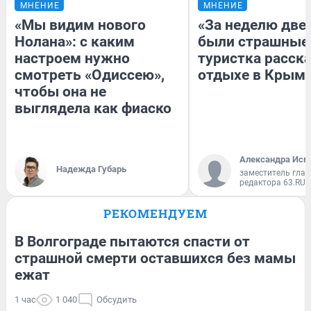
МНЕНИЕ
МНЕНИЕ
«Мы видим нового
«За неделю две
Нолана»: с каким
были страшные
настроем нужно
туристка расска
смотреть «Одиссею»,
отдыхе в Крым
чтобы она не
выглядела как фиаско
Александра Исм
Надежда Губарь
заместитель глав
редактора 63.RU
РЕКОМЕНДУЕМ
В Волгограде пытаются спасти от
страшной смерти оставшихся без мамы
ежат
1 час
1 040
Обсудить