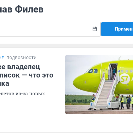
лав Филев
Примен
НЕ
ПОДРОБНОСТИ
ее владелец
писок — что это
нка
летов из-за новых