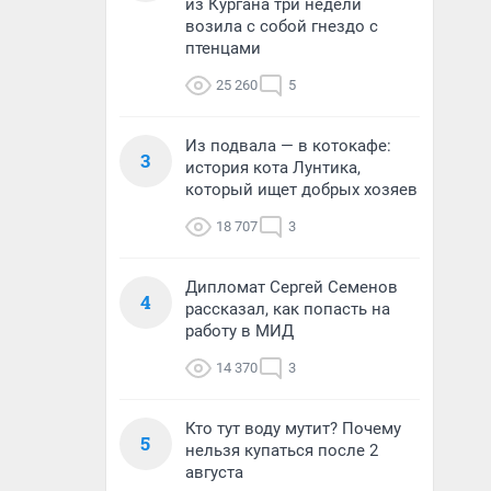
из Кургана три недели
возила с собой гнездо с
птенцами
25 260
5
Из подвала — в котокафе:
3
история кота Лунтика,
который ищет добрых хозяев
18 707
3
Дипломат Сергей Семенов
4
рассказал, как попасть на
работу в МИД
14 370
3
Кто тут воду мутит? Почему
5
нельзя купаться после 2
августа