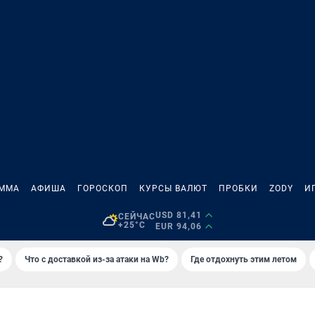
АММА
АФИША
ГОРОСКОП
КУРСЫ ВАЛЮТ
ПРОБКИ
ZODY
И
USD 81,41
СЕЙЧАС
+25°C
EUR 94,06
?
Что с доставкой из-за атаки на Wb?
Где отдохнуть этим летом