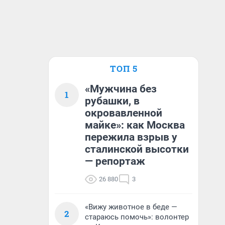
ТОП 5
«Мужчина без
1
рубашки, в
окровавленной
майке»: как Москва
пережила взрыв у
сталинской высотки
— репортаж
26 880
3
«Вижу животное в беде —
2
стараюсь помочь»: волонтер