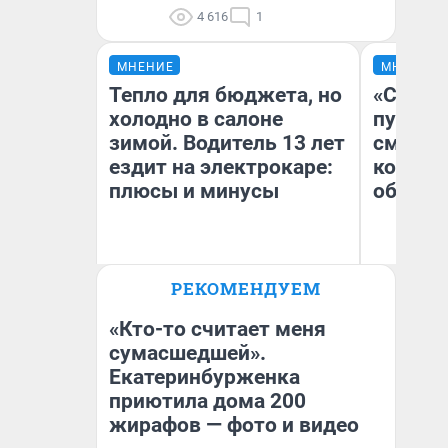
4 616
1
МНЕНИЕ
МНЕНИЕ
Тепло для бюджета, но
«Спутал
холодно в салоне
пургу».
зимой. Водитель 13 лет
смерте
ездит на электрокаре:
которы
плюсы и минусы
обнару
Ир
РЕКОМЕНДУЕМ
Гл
Денис Дедюхин
«Р
Во
«Кто-то считает меня
сумасшедшей».
Екатеринбурженка
приютила дома 200
жирафов — фото и видео