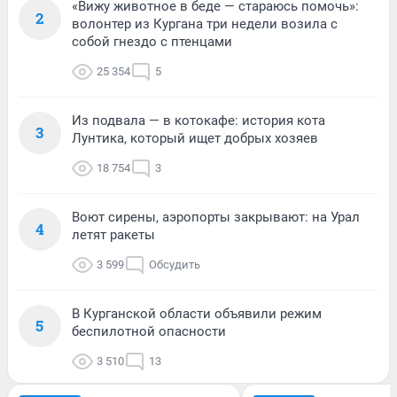
«Вижу животное в беде — стараюсь помочь»:
2
волонтер из Кургана три недели возила с
собой гнездо с птенцами
25 354
5
Из подвала — в котокафе: история кота
3
Лунтика, который ищет добрых хозяев
18 754
3
Воют сирены, аэропорты закрывают: на Урал
4
летят ракеты
3 599
Обсудить
В Курганской области объявили режим
5
беспилотной опасности
3 510
13