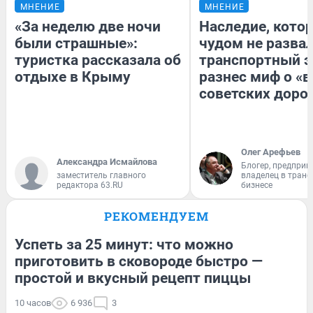
МНЕНИЕ
МНЕНИЕ
«За неделю две ночи
Наследие, кото
были страшные»:
чудом не разва
туристка рассказала об
транспортный э
отдыхе в Крыму
разнес миф о «
советских доро
Олег Арефьев
Александра Исмайлова
Блогер, предприн
заместитель главного
владелец в тран
редактора 63.RU
бизнесе
РЕКОМЕНДУЕМ
Успеть за 25 минут: что можно
приготовить в сковороде быстро —
простой и вкусный рецепт пиццы
10 часов
6 936
3