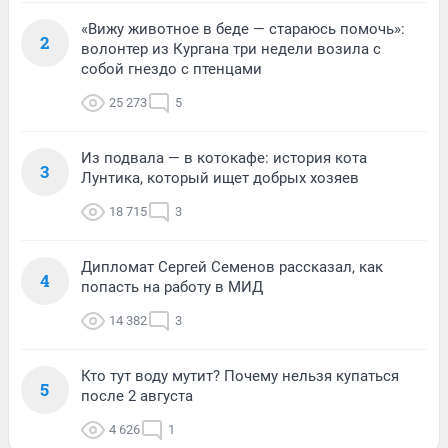
«Вижу животное в беде — стараюсь помочь»:
2
волонтер из Кургана три недели возила с
собой гнездо с птенцами
25 273
5
Из подвала — в котокафе: история кота
3
Лунтика, который ищет добрых хозяев
18 715
3
Дипломат Сергей Семенов рассказал, как
4
попасть на работу в МИД
14 382
3
Кто тут воду мутит? Почему нельзя купаться
5
после 2 августа
4 626
1