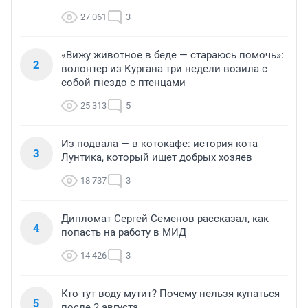
27 061
3
«Вижу животное в беде — стараюсь помочь»:
2
волонтер из Кургана три недели возила с
собой гнездо с птенцами
25 313
5
Из подвала — в котокафе: история кота
3
Лунтика, который ищет добрых хозяев
18 737
3
Дипломат Сергей Семенов рассказал, как
4
попасть на работу в МИД
14 426
3
Кто тут воду мутит? Почему нельзя купаться
5
после 2 августа