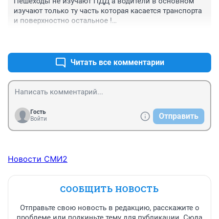
Пешеходы не изучают ПДД а водители в основном 
изучают только ту часть которая касается транспорта 
и поверхностно остальное !

Поэтому сделать ПДД предметом в школе и 
+0
–0
обязательным сдачей экзамена считаю 
необходимым! 

Знание как грамотно писать конечно необходимо.но 
Читать все комментарии
это не спасет тебе жизнь на дороге!
Гость
Отправить
Войти
Новости СМИ2
СООБЩИТЬ НОВОСТЬ
Отправьте свою новость в редакцию, расскажите о
проблеме или подкиньте тему для публикации. Сюда