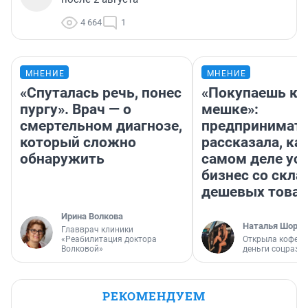
4 664
1
МНЕНИЕ
МНЕНИЕ
«Спуталась речь, понес
«Покупаешь ко
пургу». Врач — о
мешке»:
смертельном диагнозе,
предпринимат
который сложно
рассказала, как
обнаружить
самом деле ус
бизнес со скл
дешевых това
Ирина Волкова
Наталья Шорох
Главврач клиники
«Реабилитация доктора
Открыла кофейн
Волковой»
деньги соцразв
РЕКОМЕНДУЕМ