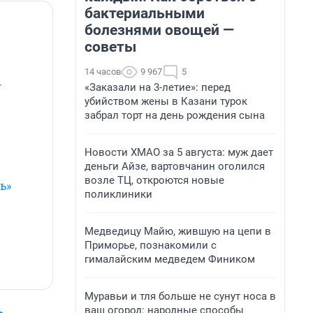
бактериальными
болезнями овощей —
советы
14 часов
9 967
5
—
«Заказали на 3-летие»: перед
убийством жены в Казани турок
забрал торт на день рождения сына
Новости ХМАО за 5 августа: муж дает
деньги Айзе, вартовчанин оголился
возле ТЦ, откроются новые
ь»
поликлиники
Медведицу Майю, жившую на цепи в
Приморье, познакомили с
гималайским медведем Фиником
Муравьи и тля больше не сунут носа в
ваш огород: народные способы