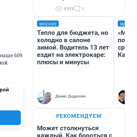
4 515
1
МНЕНИЕ
МНЕНИ
Тепло для бюджета, но
«Маши
холодно в салоне
полет
зимой. Водитель 13 лет
сравн
ездит на электрокаре:
Казах
свыше 609
плюсы и минусы
мой
орой
Денис Дедюхин
РЕКОМЕНДУЕМ
Может столкнуться
каждый. Как бороться с