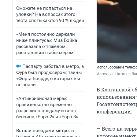
Сможете не попасться на
уловки? На вопросах этого
теста спотыкаются 90 % людей
«Меня постоянно держали
ниже плинтуса»: Миа Бойка
рассказала о тяжелом
расставании с абьюзером
Паспарту работал в метро, а
Использование телеф
Фура был продюсером: тайны
Источник: 
Наталья Лап
«Форта Боярд», о которых вы
не знали
В Курганской о
использования 
«Антикризисная мера»:
Госавтоинспекц
правительство временно
разрешило продажу и ввоз
конференции.
бензина «Евро-2» и «Евро-3»
— Всего на терр
Встали поездами метро: в
которые имеют 
Грузии и Абхазии произошел