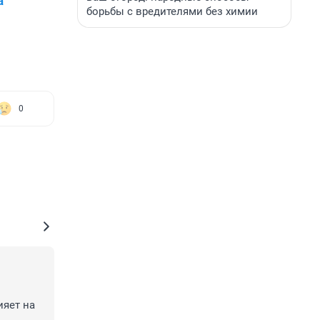
а
борьбы с вредителями без химии
0
яет на 