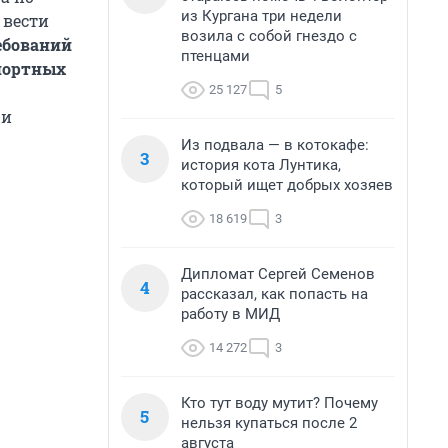
из Кургана три недели
 вести
возила с собой гнездо с
ебований
птенцами
спортных
25 127
5
 и
Из подвала — в котокафе:
3
история кота Лунтика,
который ищет добрых хозяев
18 619
3
Дипломат Сергей Семенов
4
рассказал, как попасть на
работу в МИД
14 272
3
Кто тут воду мутит? Почему
5
нельзя купаться после 2
августа