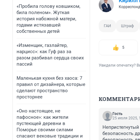
Кирилл
«Пробила голову ковшиком,
Корреспонд
била поленом». Жуткая
история набожной матери,
годами истязавшей
ГАИ
Штраф
собственных детей
«Изменщик, газлайтер,
5
нарцисс»: как Гуф раз за
разом разбивал сердца своих
пассий
Увидели опечатку? В
Маленькая кухня без хаоса: 7
правил от дизайнера, которые
сделают пространство
просторнее
КОММЕНТАР
«Оно настоящее, не
Гость
пафосное»: как жители
25 июля 2025, 
пустеющей деревни в
Непристегнутый 
Поморье своими силами
безопасность др
спасают вековые традиции и
безопасность дв