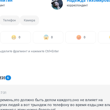
 Митин
Надежда Тихомиров
ент
корреспондент
Телефон
Камера
0
0
0
ыделите фрагмент и нажмите Ctrl+Enter
ИИ
6
17:31
ремень,это должно быть делом каждого,оно не влияет на 
угих людей а вот трындеж по телефону во время езды,уже вли
ижения,с этим нужно бороться!