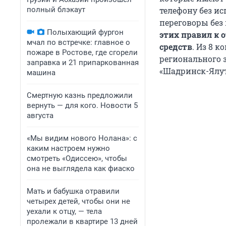
полный блэкаут
телефону без и
переговоры без
Полыхающий фургон
этих правил к 
мчал по встречке: главное о
средств
. Из 8 к
пожаре в Ростове, где сгорели
регионального 
заправка и 21 припаркованная
«Шадринск-Ялут
машина
Смертную казнь предложили
вернуть — для кого. Новости 5
августа
«Мы видим нового Нолана»: с
каким настроем нужно
смотреть «Одиссею», чтобы
она не выглядела как фиаско
Мать и бабушка отравили
четырех детей, чтобы они не
уехали к отцу, — тела
пролежали в квартире 13 дней