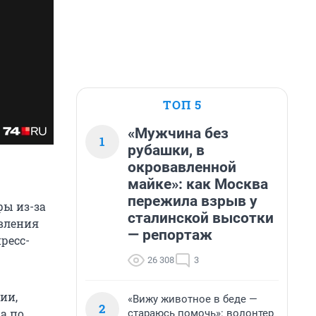
ТОП 5
«Мужчина без
1
рубашки, в
окровавленной
майке»: как Москва
пережила взрыв у
фы из-за
сталинской высотки
авления
— репортаж
ресс-
26 308
3
ии,
«Вижу животное в беде —
2
а по
стараюсь помочь»: волонтер