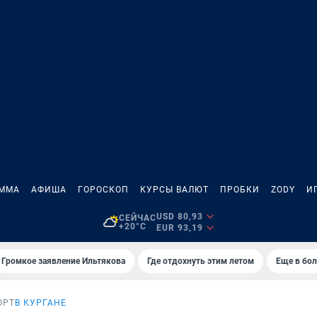
АММА
АФИША
ГОРОСКОП
КУРСЫ ВАЛЮТ
ПРОБКИ
ZODY
И
USD 80,93
СЕЙЧАС
+20°C
EUR 93,19
Громкое заявление Ильтякова
Где отдохнуть этим летом
Еще в бол
ОРТ
В КУРГАНЕ