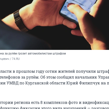
она за рулём грозит автомобилистам штрафом
цевич / 74.RU
бласти в прошлом году сотни жителей получили штра
телефонов за рулём. Об этом сообщил начальник Упр
ии УМВД по Курганской области Юрий Филипчук на п
итории региона есть 8 комплексов фото и видеофиксац
функцию фиксации этого вида нарушений — разговор