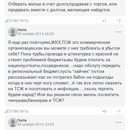
Отбирать жилье в счет долга,продавая с торгов, или 
продавать вместе с долгом, желающие найдутся.
+1
–2
ОТВЕТИТЬ
Гость
30 ноября 2014, 06:50
Я еще раз повторяю,ЖКХ,ТСЖ это коммерческие 
организации,как вы можете с них требовать в убыток 
себе? Пока трубы,провода и штукатурка с краской не 
станет проблемой бюджета,мы будем платить за 
наценку,откаты,посредников....надо обслугу передать 
в региональный бюджет,пусть "зайчик" потом 
рассказывает как он потратил бабло на подъезды 
когда в них черт ногу сломит...А так все легко свалить 
на ТСЖ и посетовать о инфляции.....сколь терпеть 
будем народ? Или вы решили свою жизнь посвятить 
чинушам,банкирам и ТСЖ?
+0
–1
ОТВЕТИТЬ
Гость
29 ноября 2014, 23:03