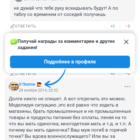
не думай что тебе руку вскидывать будут! А по 
таблу со временем от соседей получишь
+3
–0
ОТВЕТИТЬ
Гость
29 ноября 2014, 11:32
Получай награды за комментарии и другие 
задания!
ну так выселят) сейчас практика по долгам 
нарабатывается быстро! получишь свои 12 м кв и в 
Подробнее в профиле
коммуналке и все)
+0
–0
ОТВЕТИТЬ
О`Платон
28 ноября 2014, 20:52
Долги никто не спишет. А вот отсрочить это можно. 
Моделируя ситуацию ,это всё равно что ходить в 
магазины, брать промышленные и не промышленные 
товары и продукты питания без оплаты, пеняя на то 
что вы мать одиночка, многодетная мать и т.д. и т.п. А 
почему вы мать одиночка? Ваш муж погиб в горячей 
точке? Вы вдова военнослужащего? Или вы за 