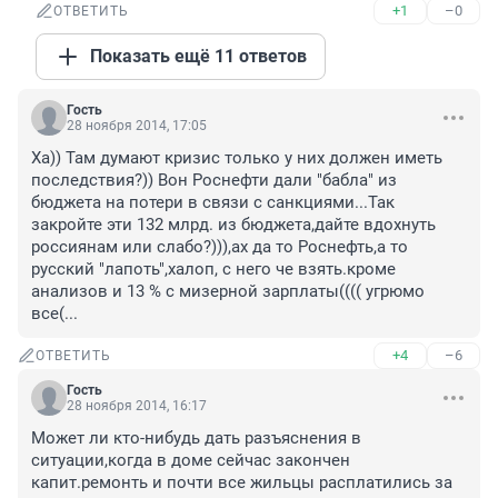
+1
–0
ОТВЕТИТЬ
Показать ещё 11 ответов
Гость
28 ноября 2014, 17:05
Ха)) Там думают кризис только у них должен иметь 
последствия?)) Вон Роснефти дали "бабла" из 
бюджета на потери в связи с санкциями...Так 
закройте эти 132 млрд. из бюджета,дайте вдохнуть 
россиянам или слабо?))),ах да то Роснефть,а то 
русский "лапоть",халоп, с него че взять.кроме 
анализов и 13 % с мизерной зарплаты(((( угрюмо 
все(...
+4
–6
ОТВЕТИТЬ
Гость
28 ноября 2014, 16:17
Может ли кто-нибудь дать разъяснения в 
ситуации,когда в доме сейчас закончен 
капит.ремонть и почти все жильцы расплатились за 