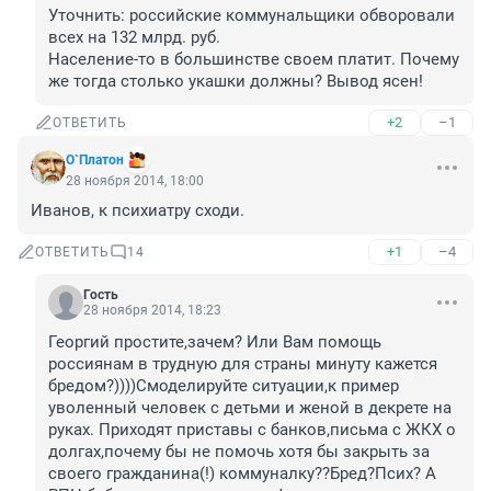
Уточнить: российские коммунальщики обворовали 
всех на 132 млрд. руб.

Население-то в большинстве своем платит. Почему 
же тогда столько укашки должны? Вывод ясен!
+2
–1
ОТВЕТИТЬ
О`Платон
28 ноября 2014, 18:00
Иванов, к психиатру сходи.
+1
–4
ОТВЕТИТЬ
14
Гость
28 ноября 2014, 18:23
Георгий простите,зачем? Или Вам помощь 
россиянам в трудную для страны минуту кажется 
бредом?))))Смоделируйте ситуации,к пример 
уволенный человек с детьми и женой в декрете на 
руках. Приходят приставы с банков,письма с ЖКХ о 
долгах,почему бы не помочь хотя бы закрыть за 
своего гражданина(!) коммуналку??Бред?Псих? А 