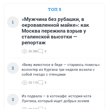
ТОП 5
«Мужчина без рубашки, в
1
окровавленной майке»: как
Москва пережила взрыв у
сталинской высотки —
репортаж
26 286
3
«Вижу животное в беде — стараюсь помочь»:
2
волонтер из Кургана три недели возила с
собой гнездо с птенцами
25 119
5
Из подвала — в котокафе: история кота
3
Лунтика, который ищет добрых хозяев