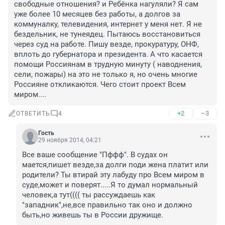
свободные отношения? и Ребёнка нагуляли? Я сам 
уже более 10 месяцев без работы, а долгов за 
коммуналку, телевидения, интернет у меня нет. Я не 
бездельник, не тунеядец. Пытаюсь восстановиться 
через суд на работе. Пишу везде, прокуратуру, ОНФ, 
вплоть до губернатора и президента. А что касается 
помощи Россиянам в трудную минуту ( наводнения, 
сели, пожары) на это не только я, но очень многие 
Россияне откликаются. Чего стоит проект Всем 
миром....
+2
–3
ОТВЕТИТЬ
4
Гость
29 ноября 2014, 04:21
Все ваше сообщение "Пффф". В судах он 
мается,пишет везде,за долги поди жена платит или 
родители? Ты втирай эту лабуду про Всем миром в 
суде,может и поверят.....Я то думал нормальный 
человек,а тут(((( ты рассуждаешь как 
"западник",не,все правильно так оно и должно 
быть,но живешь ты в России дружище.