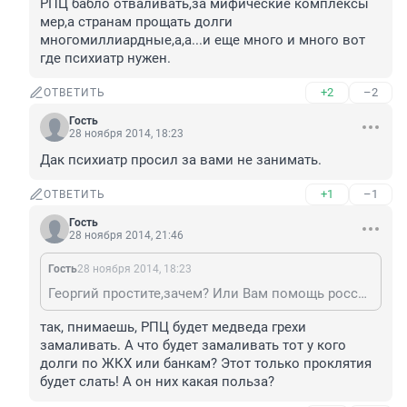
РПЦ бабло отваливать,за мифические комплексы 
мер,а странам прощать долги 
многомиллиардные,а,а...и еще много и много вот 
где психиатр нужен.
+2
–2
ОТВЕТИТЬ
Гость
28 ноября 2014, 18:23
Дак психиатр просил за вами не занимать.
+1
–1
ОТВЕТИТЬ
Гость
28 ноября 2014, 21:46
Гость
28 ноября 2014, 18:23
Георгий простите,зачем? Или Вам помощь россиянам в трудную для страны минуту кажется бредом?))))Смоделируйте ситуации,к пример уволенный человек с детьми и женой в декрете на руках. Приходят приставы с банков,письма с ЖКХ о долгах,почему бы не помочь хотя бы закрыть за своего гражданина(!) коммуналку??Бред?Псих? А РПЦ бабло отваливать,за мифические комплексы мер,а странам прощать долги многомиллиардные,а,а...и еще много и много вот где психиатр нужен.
так, пнимаешь, РПЦ будет медведа грехи 
замаливать. А что будет замаливать тот у кого 
долги по ЖКХ или банкам? Этот только проклятия 
будет слать! А он них какая польза?