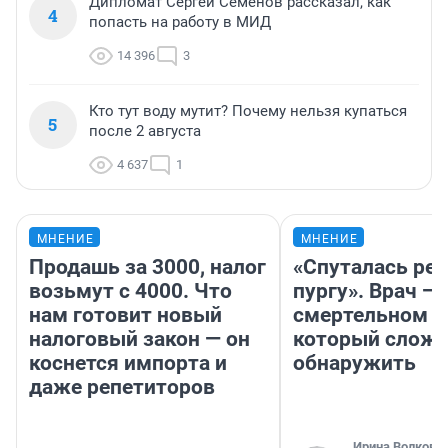
Дипломат Сергей Семенов рассказал, как
4
попасть на работу в МИД
14 396
3
Кто тут воду мутит? Почему нельзя купаться
5
после 2 августа
4 637
1
МНЕНИЕ
МНЕНИЕ
Продашь за 3000, налог
«Спуталась реч
возьмут с 4000. Что
пургу». Врач — 
нам готовит новый
смертельном д
налоговый закон — он
который слож
коснется импорта и
обнаружить
даже репетиторов
Ирина Волкова