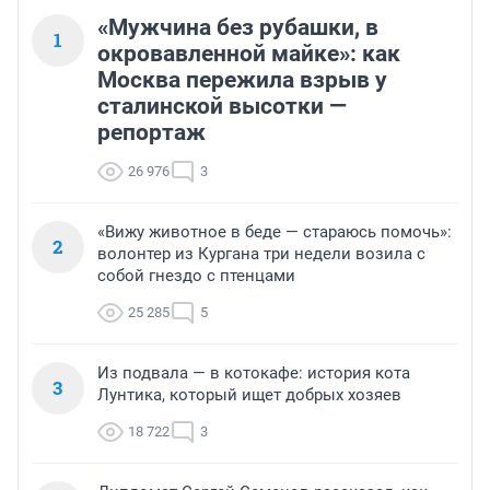
«Мужчина без рубашки, в
1
окровавленной майке»: как
Москва пережила взрыв у
сталинской высотки —
репортаж
26 976
3
«Вижу животное в беде — стараюсь помочь»:
2
волонтер из Кургана три недели возила с
собой гнездо с птенцами
25 285
5
Из подвала — в котокафе: история кота
3
Лунтика, который ищет добрых хозяев
18 722
3