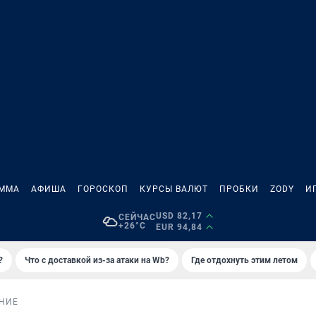
АММА
АФИША
ГОРОСКОП
КУРСЫ ВАЛЮТ
ПРОБКИ
ZODY
И
USD 82,17
СЕЙЧАС
+26°C
EUR 94,84
?
Что с доставкой из-за атаки на Wb?
Где отдохнуть этим летом
НИЕ