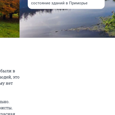
состояние зданий в Приморье
 были в
юдей, это
му нет
льно.
ристы.
красная.