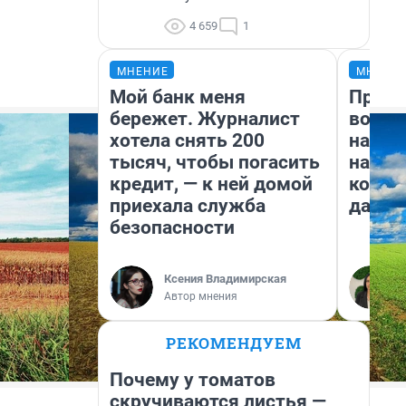
4 659
1
МНЕНИЕ
МНЕНИ
Мой банк меня
Прода
бережет. Журналист
возьм
хотела снять 200
нам г
тысяч, чтобы погасить
налог
кредит, — к ней домой
косне
приехала служба
даже 
безопасности
Ксения Владимирская
Автор мнения
РЕКОМЕНДУЕМ
Почему у томатов
скручиваются листья —