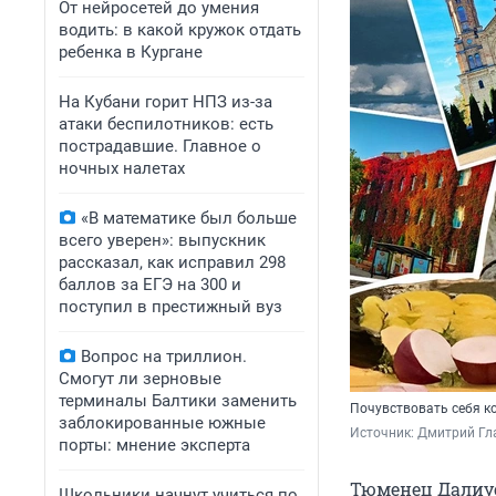
От нейросетей до умения
водить: в какой кружок отдать
ребенка в Кургане
На Кубани горит НПЗ из-за
атаки беспилотников: есть
пострадавшие. Главное о
ночных налетах
«В математике был больше
всего уверен»: выпускник
рассказал, как исправил 298
баллов за ЕГЭ на 300 и
поступил в престижный вуз
Вопрос на триллион.
Смогут ли зерновые
терминалы Балтики заменить
Почувствовать себя к
заблокированные южные
Источник: 
Дмитрий Гл
порты: мнение эксперта
Тюменец Далиус
Школьники начнут учиться по