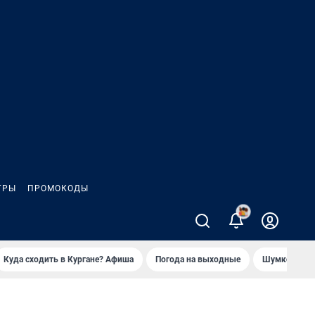
ГРЫ
ПРОМОКОДЫ
2
Куда сходить в Кургане? Афиша
Погода на выходные
Шумков в Че