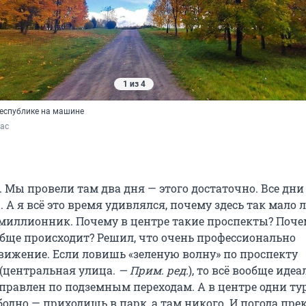
1 из 4
республике на машине
кас
 Мы провели там два дня — этого достаточно. Все дни
 А я всё это время удивлялся, почему здесь так мало л
-миллионник. Почему в центре такие проспекты? Поче
обще происходит? Решил, что очень профессионально
вижение. Если ловишь «зеленую волну» по проспекту
(центральная улица.
— Прим. ред.
), то всё вообще идеа
правлен по подземным переходам. А в центре одни ту
одно — приходишь в парк, а там никого. И погода пре