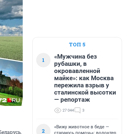
ТОП 5
«Мужчина без
1
рубашки, в
окровавленной
майке»: как Москва
пережила взрыв у
сталинской высотки
— репортаж
27 044
3
«Вижу животное в беде —
2
Беларусь.
стараюсь помочь»: волонтер