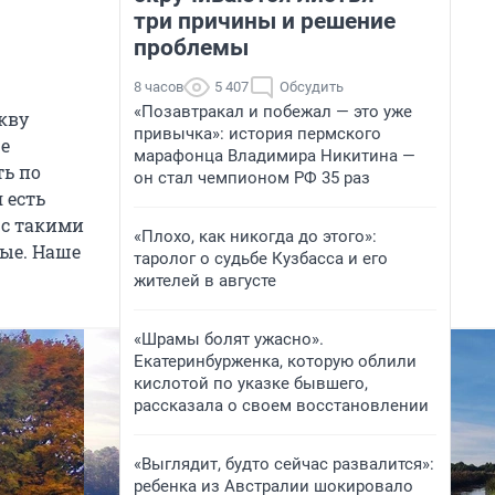
три причины и решение
проблемы
8 часов
5 407
Обсудить
«Позавтракал и побежал — это уже
кву
привычка»: история пермского
е
марафонца Владимира Никитина —
ть по
он стал чемпионом РФ 35 раз
 есть
 с такими
«Плохо, как никогда до этого»:
ные. Наше
таролог о судьбе Кузбасса и его
жителей в августе
«Шрамы болят ужасно».
Екатеринбурженка, которую облили
кислотой по указке бывшего,
рассказала о своем восстановлении
«Выглядит, будто сейчас развалится»:
ребенка из Австралии шокировало