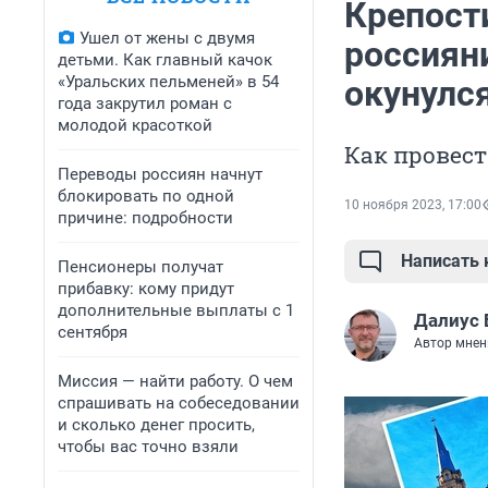
Крепости
Ушел от жены с двумя
россиян
детьми. Как главный качок
«Уральских пельменей» в 54
окунулс
года закрутил роман с
молодой красоткой
Как провест
Переводы россиян начнут
блокировать по одной
10 ноября 2023, 17:00
причине: подробности
Написать
Пенсионеры получат
прибавку: кому придут
дополнительные выплаты с 1
Далиус 
сентября
Автор мнен
Миссия — найти работу. О чем
спрашивать на собеседовании
и сколько денег просить,
чтобы вас точно взяли