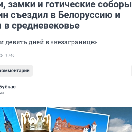
, замки и готические соборы
ин съездил в Белоруссию и
я в средневековье
и девять дней в «незагранице»
1 746
 комментарий
Буёкас
ия