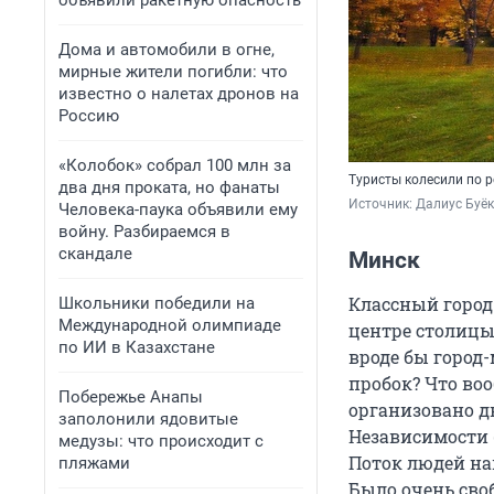
объявили ракетную опасность
Дома и автомобили в огне,
мирные жители погибли: что
известно о налетах дронов на
Россию
«Колобок» собрал 100 млн за
Туристы колесили по 
два дня проката, но фанаты
Источник: 
Далиус Буё
Человека-паука объявили ему
войну. Разбираемся в
скандале
Минск
Классный город.
Школьники победили на
Международной олимпиаде
центре столицы.
по ИИ в Казахстане
вроде бы город
пробок? Что во
Побережье Анапы
организовано д
заполонили ядовитые
Независимости 
медузы: что происходит с
Поток людей на
пляжами
Было очень своб