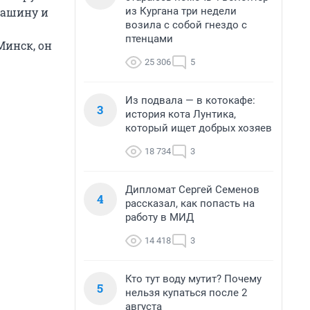
из Кургана три недели
машину и
возила с собой гнездо с
птенцами
Минск, он
25 306
5
Из подвала — в котокафе:
3
история кота Лунтика,
который ищет добрых хозяев
18 734
3
Дипломат Сергей Семенов
4
рассказал, как попасть на
работу в МИД
14 418
3
Кто тут воду мутит? Почему
5
нельзя купаться после 2
августа