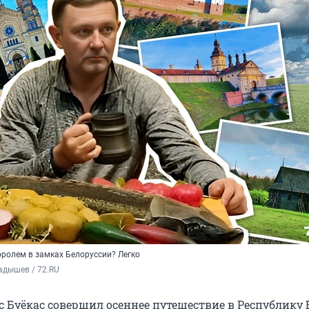
оролем в замках Белоруссии? Легко
адышев / 72.RU
 Буёкас совершил осеннее путешествие в Республику 