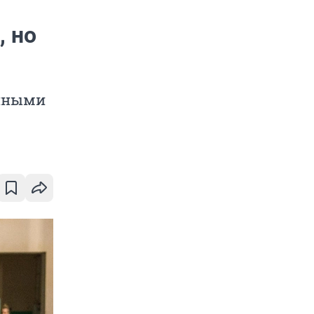
, но
енными