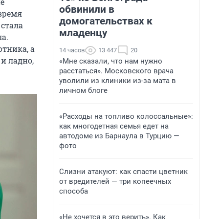
не
обвинили в
 время
домогательствах к
 стала
младенцу
ла.
отника, а
14 часов
13 447
20
 и ладно,
«Мне сказали, что нам нужно
расстаться». Московского врача
уволили из клиники из-за мата в
личном блоге
«Расходы на топливо колоссальные»:
как многодетная семья едет на
автодоме из Барнаула в Турцию —
фото
Слизни атакуют: как спасти цветник
от вредителей — три копеечных
способа
«Не хочется в это верить». Как