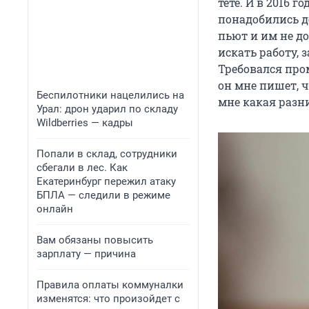
тете. И в 2016 г
понадобились д
пьют и им не до
искать работу, 
Требовался пром
он мне пишет, чт
Беспилотники нацелились на
мне какая разн
Урал: дрон ударил по складу
Wildberries — кадры
Попали в склад, сотрудники
сбегали в лес. Как
Екатеринбург пережил атаку
БПЛА — следили в режиме
онлайн
Вам обязаны повысить
зарплату — причина
Правила оплаты коммуналки
изменятся: что произойдет с