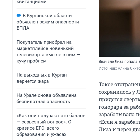
квитанциями
В Курганской области
объявлен режим опасности
БПЛА
Покупатель приобрел на
маркетплейсе новенький
телевизор, а вместе с ним —
кучу проблем
Вначале Лиза попала 
Источник: 
Алина Скито
На выходных в Курган
вернется жара
Такое отстранен
сохранилось у Л
На Урале снова объявлена
придется свертк
беспилотная опасность
гонорара за раб
зарабатывала п
«Как они получают сто баллов
«Если я зарабат
— серьезный вопрос». О
кризисе ЕГЭ, всего
Лиза и через дв
образования и ужасах