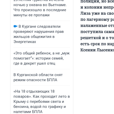
полиции, но все
ночью у океана во Вьетнаме.
и колонии непр
Что произошло в последние
Лиза уже на сво
минуты ее пропажи
по лагерному р
налаженные отн
В Кургане следователи
поступила сама
проверяют нарушения прав
жильцов общежития в
решеткой и о то
Энергетиках
есть срок по н
Ксении Лысенко
«Это общий ребенок, а не „муж
помогает“»: истории семей,
где в декрет ушел отец
В Курганской области снят
режим опасности БПЛА
«На 18 отдыхающих 18
поваров». Как проходит лето в
Крыму с перебоями света и
бензина, водой по графику и
налетами БПЛА