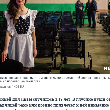
Лиза прошла в колонии — там она отбывала трехлетний срок за наркотики. 
а, но попалась на закладках
Ощепков / NGS.RU
нией для Лизы случилось в 17 лет. В глубине души он
ладчицей рано или поздно привлечет к ней внимание