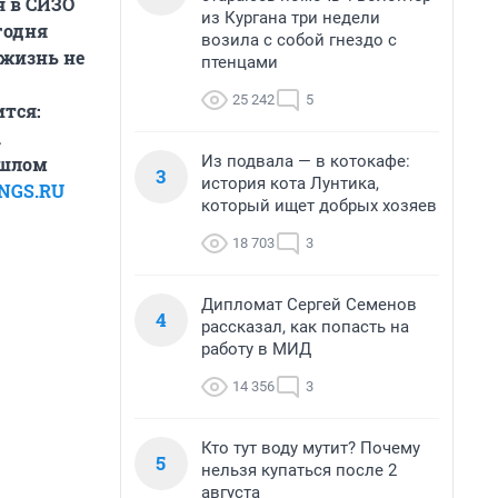
я в СИЗО
из Кургана три недели
годня
возила с собой гнездо с
 жизнь не
птенцами
25 242
5
ится:
а
Из подвала — в котокафе:
ошлом
3
история кота Лунтика,
NGS.RU
который ищет добрых хозяев
18 703
3
Дипломат Сергей Семенов
4
рассказал, как попасть на
работу в МИД
14 356
3
Кто тут воду мутит? Почему
5
нельзя купаться после 2
августа