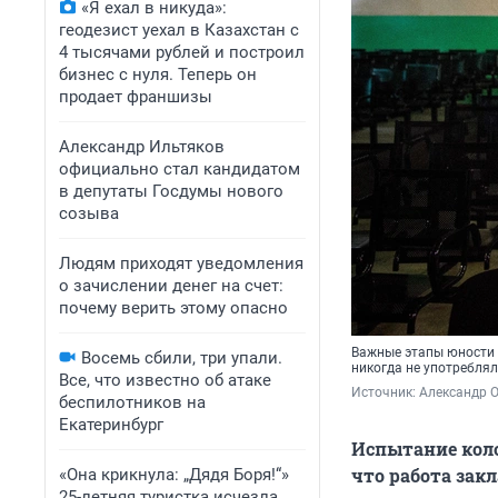
«Я ехал в никуда»:
геодезист уехал в Казахстан с
4 тысячами рублей и построил
бизнес с нуля. Теперь он
продает франшизы
Александр Ильтяков
официально стал кандидатом
в депутаты Госдумы нового
созыва
Людям приходят уведомления
о зачислении денег на счет:
почему верить этому опасно
Важные этапы юности 
Восемь сбили, три упали.
никогда не употреблял
Все, что известно об атаке
Источник: 
Александр 
беспилотников на
Екатеринбург
Испытание коло
что работа зак
«Она крикнула: „Дядя Боря!“»
25-летняя туристка исчезла