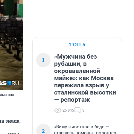
ТОП 5
«Мужчина без
1
рубашки, в
окровавленной
майке»: как Москва
пережила взрыв у
сталинской высотки
Сама она
— репортаж
26 845
3
а знала,
«Вижу животное в беде —
2
стараюсь помочь»: волонтер