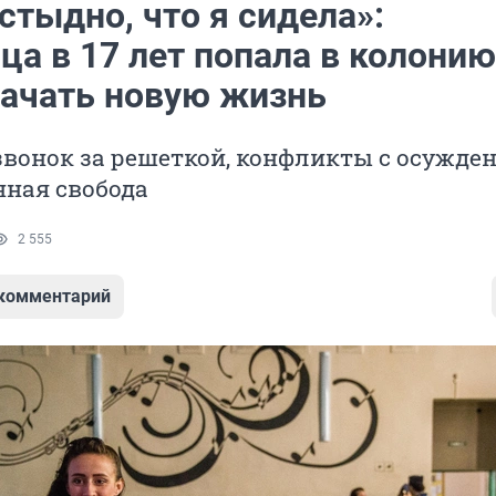
стыдно, что я сидела»:
а в 17 лет попала в колонию
начать новую жизнь
звонок за решеткой, конфликты с осужд
нная свобода
2 555
 комментарий