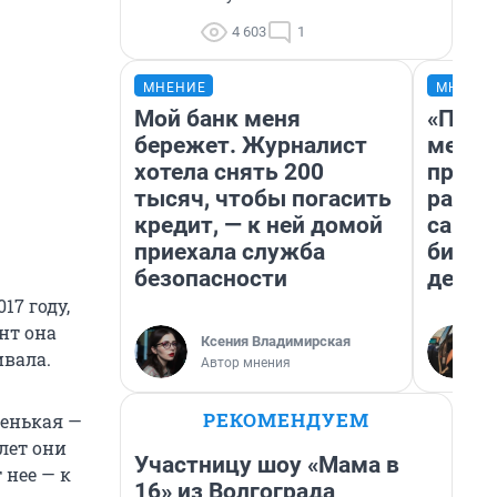
4 603
1
МНЕНИЕ
МНЕНИ
Мой банк меня
«Поку
бережет. Журналист
мешке
хотела снять 200
предп
тысяч, чтобы погасить
расска
кредит, — к ней домой
самом
приехала служба
бизне
безопасности
дешев
17 году,
нт она
Ксения Владимирская
ивала.
Автор мнения
РЕКОМЕНДУЕМ
ленькая —
 лет они
Участницу шоу «Мама в
 нее — к
16» из Волгограда