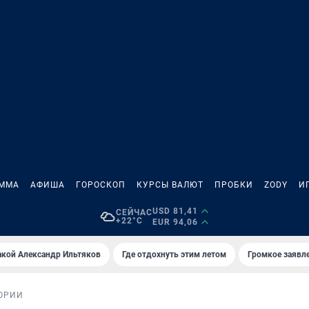
АММА
АФИША
ГОРОСКОП
КУРСЫ ВАЛЮТ
ПРОБКИ
ZODY
И
USD 81,41
СЕЙЧАС
+22°C
EUR 94,06
акой Александр Ильтяков
Где отдохнуть этим летом
Громкое заявл
ОРИИ