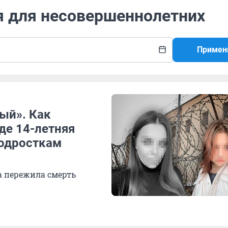
я для несовершеннолетних
Примен
лый». Как
де 14-летняя
подросткам
а пережила смерть