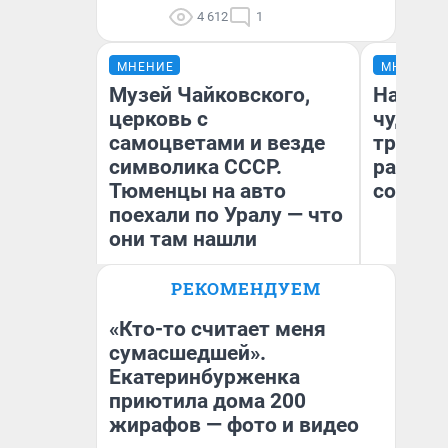
4 612
1
МНЕНИЕ
МНЕНИЕ
Музей Чайковского,
Наслед
церковь с
чудом 
самоцветами и везде
трансп
символика СССР.
разнес
Тюменцы на авто
советс
поехали по Уралу — что
они там нашли
Ол
РЕКОМЕНДУЕМ
Бл
Екатерина Литкевич
вл
би
«Кто-то считает меня
сумасшедшей».
Екатеринбурженка
приютила дома 200
жирафов — фото и видео