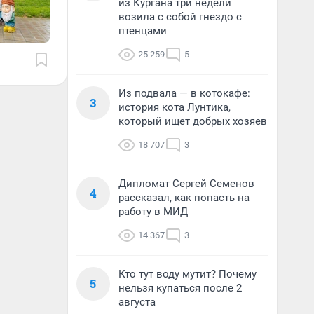
из Кургана три недели
возила с собой гнездо с
птенцами
25 259
5
Из подвала — в котокафе:
3
история кота Лунтика,
который ищет добрых хозяев
18 707
3
Дипломат Сергей Семенов
4
рассказал, как попасть на
работу в МИД
14 367
3
Кто тут воду мутит? Почему
5
нельзя купаться после 2
августа