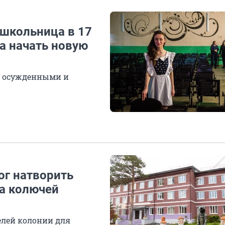
 школьница в 17
ла начать новую
с осужденными и
ог натворить
за колючей
елей колонии для