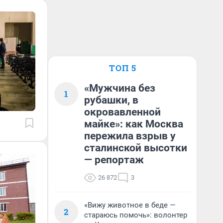
ТОП 5
«Мужчина без
1
рубашки, в
окровавленной
майке»: как Москва
пережила взрыв у
сталинской высотки
— репортаж
26 872
3
«Вижу животное в беде —
2
стараюсь помочь»: волонтер