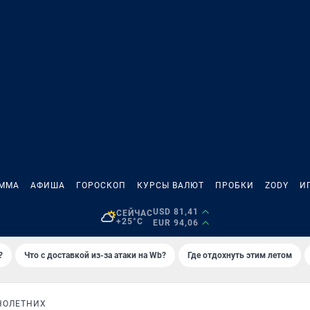
АММА
АФИША
ГОРОСКОП
КУРСЫ ВАЛЮТ
ПРОБКИ
ZODY
И
USD 81,41
СЕЙЧАС
+25°C
EUR 94,06
?
Что с доставкой из-за атаки на Wb?
Где отдохнуть этим летом
НОЛЕТНИХ