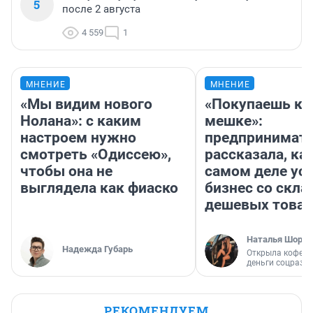
5
после 2 августа
4 559
1
МНЕНИЕ
МНЕНИЕ
«Мы видим нового
«Покупаешь ко
Нолана»: с каким
мешке»:
настроем нужно
предпринимат
смотреть «Одиссею»,
рассказала, как
чтобы она не
самом деле ус
выглядела как фиаско
бизнес со скл
дешевых това
Наталья Шорох
Надежда Губарь
Открыла кофейн
деньги соцразв
РЕКОМЕНДУЕМ