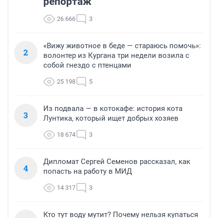
репортаж
26 666
3
«Вижу животное в беде — стараюсь помочь»:
2
волонтер из Кургана три недели возила с
собой гнездо с птенцами
25 198
5
Из подвала — в котокафе: история кота
3
Лунтика, который ищет добрых хозяев
18 674
3
Дипломат Сергей Семенов рассказал, как
4
попасть на работу в МИД
14 317
3
Кто тут воду мутит? Почему нельзя купаться