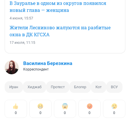
В Зауралье в одном из округов появился
новый глава — женщина
4 июня, 15:57
Жители Лесниково жалуются на разбитые
окна в ДК КГСХА
17 июля, 11:15
Василина Березкина
Корреспондент
Иран
Хиджаб
Протест
Блогер
Кот
ВСУ
0
0
0
0
0