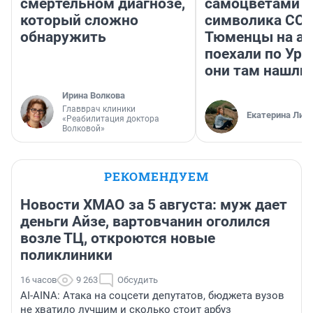
смертельном диагнозе,
самоцветами и
который сложно
символика ССС
обнаружить
Тюменцы на ав
поехали по Ура
они там нашли
Ирина Волкова
Главврач клиники
Екатерина Лит
«Реабилитация доктора
Волковой»
РЕКОМЕНДУЕМ
Новости ХМАО за 5 августа: муж дает
деньги Айзе, вартовчанин оголился
возле ТЦ, откроются новые
поликлиники
16 часов
9 263
Обсудить
AI-AINA: Атака на соцсети депутатов, бюджета вузов
не хватило лучшим и сколько стоит арбуз