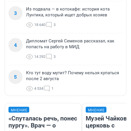
Из подвала — в котокафе: история кота
3
Лунтика, который ищет добрых хозяев
18 640
3
Дипломат Сергей Семенов рассказал, как
4
попасть на работу в МИД
14 292
3
Кто тут воду мутит? Почему нельзя купаться
5
после 2 августа
4 534
1
МНЕНИЕ
МНЕНИЕ
«Спуталась речь, понес
Музей Чайковс
пургу». Врач — о
церковь с