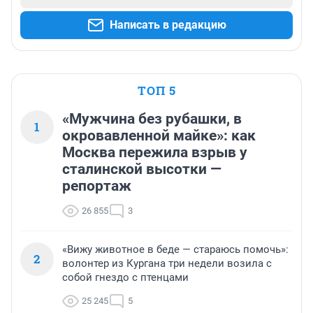
Написать в редакцию
ТОП 5
«Мужчина без рубашки, в
1
окровавленной майке»: как
Москва пережила взрыв у
сталинской высотки —
репортаж
26 855
3
«Вижу животное в беде — стараюсь помочь»:
2
волонтер из Кургана три недели возила с
собой гнездо с птенцами
25 245
5