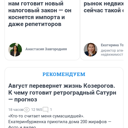
нам готовит новый
рынок недвиж
налоговый закон — он
сейчас такой 
коснется импорта и
даже репетиторов
Екатерина Торо
Анастасия Завгородняя
директор агентс
недвижимости
РЕКОМЕНДУЕМ
Август перевернет жизнь Козерогов.
К чему готовит ретроградный Сатурн
— прогноз
18 часов
12 965
1
«Кто-то считает меня сумасшедшей».
Екатеринбурженка приютила дома 200 жирафов —
фото и видео