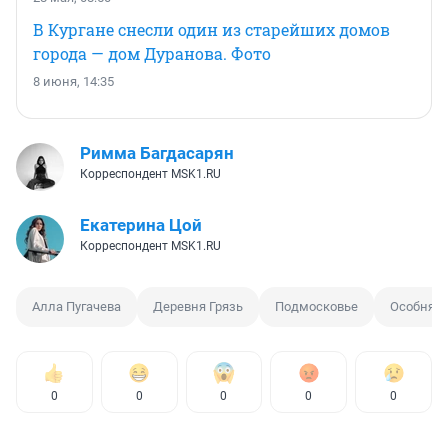
В Кургане снесли один из старейших домов
города — дом Дуранова. Фото
8 июня, 14:35
Римма Багдасарян
Корреспондент MSK1.RU
Екатерина Цой
Корреспондент MSK1.RU
Алла Пугачева
Деревня Грязь
Подмосковье
Особняк
0
0
0
0
0