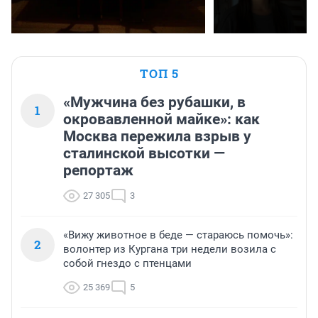
ТОП 5
«Мужчина без рубашки, в
1
окровавленной майке»: как
Москва пережила взрыв у
сталинской высотки —
репортаж
27 305
3
«Вижу животное в беде — стараюсь помочь»:
2
волонтер из Кургана три недели возила с
собой гнездо с птенцами
25 369
5