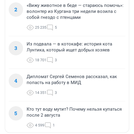
«Вижу животное в беде — стараюсь помочь»:
2
волонтер из Кургана три недели возила с
собой гнездо с птенцами
25 235
5
Из подвала — в котокафе: история кота
3
Лунтика, который ищет добрых хозяев
18 701
3
Дипломат Сергей Семенов рассказал, как
4
попасть на работу в МИД
14 351
3
Кто тут воду мутит? Почему нельзя купаться
5
после 2 августа
4 599
1