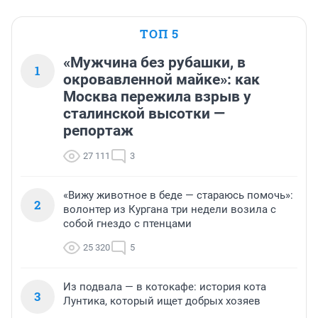
ТОП 5
«Мужчина без рубашки, в
1
окровавленной майке»: как
Москва пережила взрыв у
сталинской высотки —
репортаж
27 111
3
«Вижу животное в беде — стараюсь помочь»:
2
волонтер из Кургана три недели возила с
собой гнездо с птенцами
25 320
5
Из подвала — в котокафе: история кота
3
Лунтика, который ищет добрых хозяев