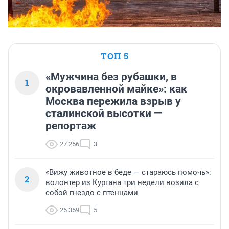
ТОП 5
«Мужчина без рубашки, в
1
окровавленной майке»: как
Москва пережила взрыв у
сталинской высотки —
репортаж
27 256
3
«Вижу животное в беде — стараюсь помочь»:
2
волонтер из Кургана три недели возила с
собой гнездо с птенцами
25 359
5