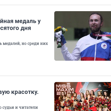
йная медаль у
сятого дня
 медалей, но среди них
ую красотку.
о судьи и читатели