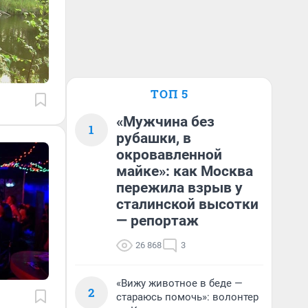
ТОП 5
«Мужчина без
1
рубашки, в
окровавленной
майке»: как Москва
пережила взрыв у
сталинской высотки
— репортаж
26 868
3
«Вижу животное в беде —
2
стараюсь помочь»: волонтер