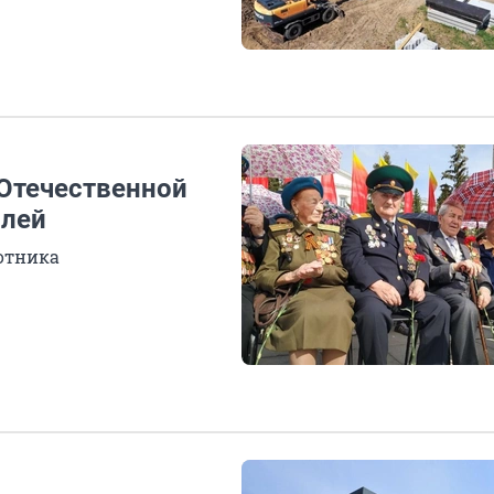
 Отечественной
блей
отника