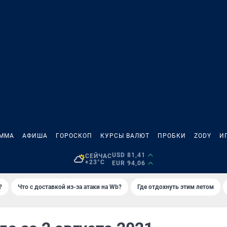
АММА
АФИША
ГОРОСКОП
КУРСЫ ВАЛЮТ
ПРОБКИ
ZODY
И
USD 81,41
СЕЙЧАС
+23°C
EUR 94,06
?
Что с доставкой из-за атаки на Wb?
Где отдохнуть этим летом