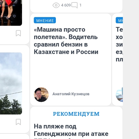
4 609
1
МНЕНИЕ
МНЕНИЕ
«Машина просто
Тепло 
полетела». Водитель
холодн
сравнил бензин в
зимой.
Казахстане и России
ездит н
плюсы 
Анатолий Кузнецов
Д
РЕКОМЕНДУЕМ
На пляже под
Геленджиком при атаке