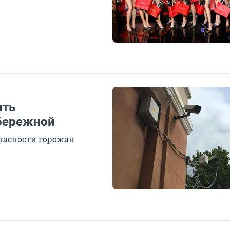
ить
бережной
опасности горожан