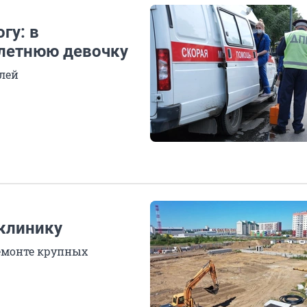
гу: в
хлетнюю девочку
елей
иклинику
емонте крупных