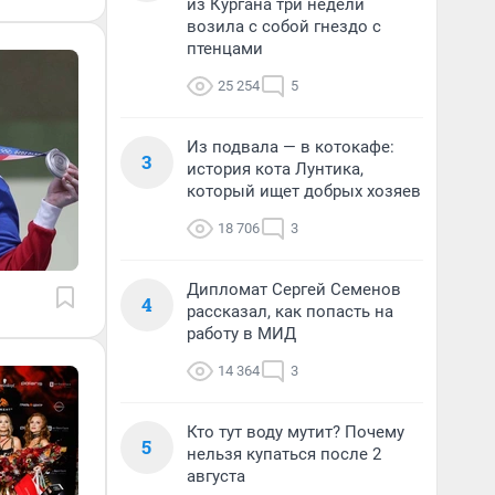
из Кургана три недели
возила с собой гнездо с
птенцами
25 254
5
Из подвала — в котокафе:
3
история кота Лунтика,
который ищет добрых хозяев
18 706
3
Дипломат Сергей Семенов
4
рассказал, как попасть на
работу в МИД
14 364
3
Кто тут воду мутит? Почему
5
нельзя купаться после 2
августа