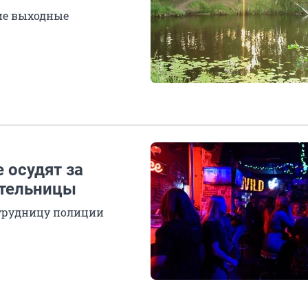
ие выходные
 осудят за
ительницы
отрудницу полиции