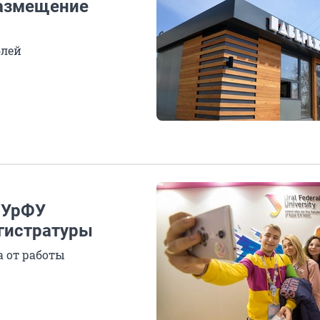
размещение
блей
в УрФУ
гистратуры
а от работы