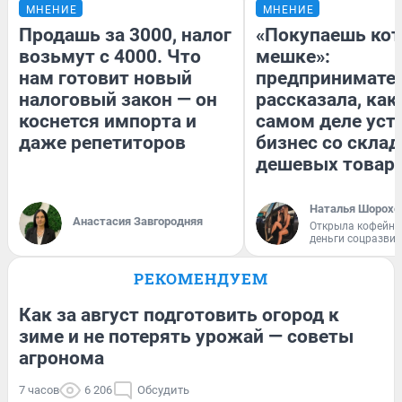
МНЕНИЕ
МНЕНИЕ
Продашь за 3000, налог
«Покупаешь кот
возьмут с 4000. Что
мешке»:
нам готовит новый
предпринимате
налоговый закон — он
рассказала, как
коснется импорта и
самом деле уст
даже репетиторов
бизнес со скла
дешевых товар
Наталья Шорохо
Анастасия Завгородняя
Открыла кофейну
деньги соцразви
РЕКОМЕНДУЕМ
Как за август подготовить огород к
зиме и не потерять урожай — советы
агронома
7 часов
6 206
Обсудить