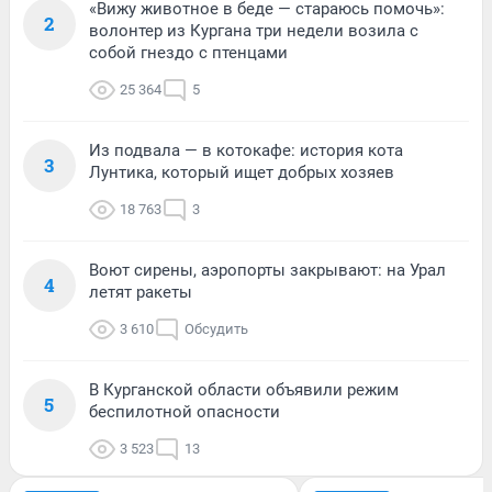
«Вижу животное в беде — стараюсь помочь»:
2
волонтер из Кургана три недели возила с
собой гнездо с птенцами
25 364
5
Из подвала — в котокафе: история кота
3
Лунтика, который ищет добрых хозяев
18 763
3
Воют сирены, аэропорты закрывают: на Урал
4
летят ракеты
3 610
Обсудить
В Курганской области объявили режим
5
беспилотной опасности
3 523
13