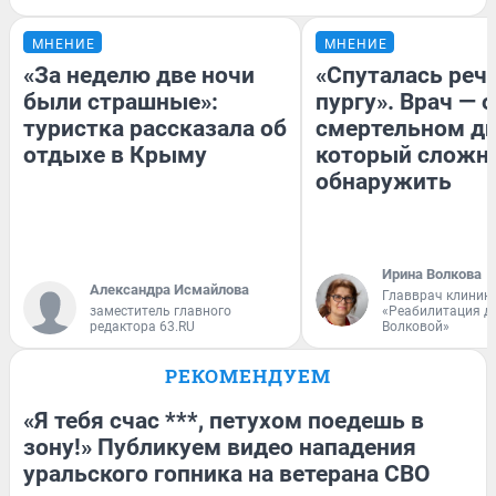
МНЕНИЕ
МНЕНИЕ
«За неделю две ночи
«Спуталась речь
были страшные»:
пургу». Врач — о
туристка рассказала об
смертельном ди
отдыхе в Крыму
который сложн
обнаружить
Ирина Волкова
Александра Исмайлова
Главврач клиник
заместитель главного
«Реабилитация д
редактора 63.RU
Волковой»
РЕКОМЕНДУЕМ
«Я тебя счас ***, петухом поедешь в
зону!» Публикуем видео нападения
уральского гопника на ветерана СВО