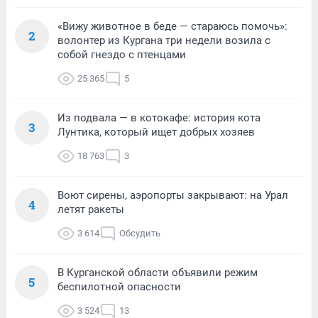
«Вижу животное в беде — стараюсь помочь»:
2
волонтер из Кургана три недели возила с
собой гнездо с птенцами
25 365
5
Из подвала — в котокафе: история кота
3
Лунтика, который ищет добрых хозяев
18 763
3
Воют сирены, аэропорты закрывают: на Урал
4
летят ракеты
3 614
Обсудить
В Курганской области объявили режим
5
беспилотной опасности
3 524
13