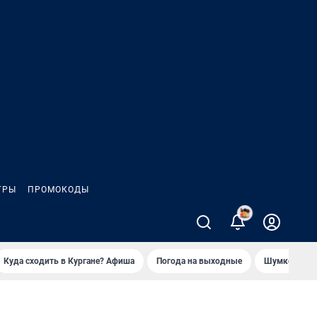
ГРЫ
ПРОМОКОДЫ
2
Куда сходить в Кургане? Афиша
Погода на выходные
Шумков в Че