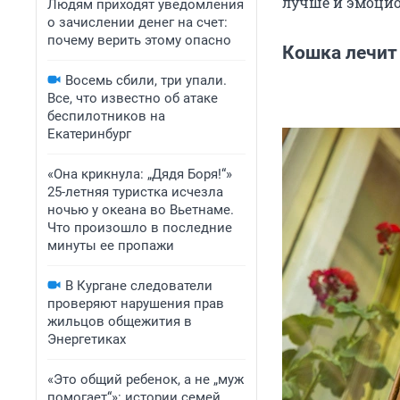
лучше и эмоцио
Людям приходят уведомления
о зачислении денег на счет:
почему верить этому опасно
Кошка лечит
Восемь сбили, три упали.
Все, что известно об атаке
беспилотников на
Екатеринбург
«Она крикнула: „Дядя Боря!“»
25-летняя туристка исчезла
ночью у океана во Вьетнаме.
Что произошло в последние
минуты ее пропажи
В Кургане следователи
проверяют нарушения прав
жильцов общежития в
Энергетиках
«Это общий ребенок, а не „муж
помогает“»: истории семей,