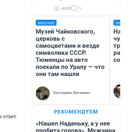
4 610
1
МНЕНИЕ
МНЕНИ
Музей Чайковского,
Насле
церковь с
чудом
самоцветами и везде
транс
символика СССР.
разне
Тюменцы на авто
совет
поехали по Уралу — что
они там нашли
Екатерина Литкевич
РЕКОМЕНДУЕМ
 ответ.
«Нашел Наденьку, а у нее
пробита голова». Мужчина