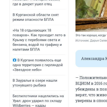
где в декрет ушел отец
В Курганской области снят
режим опасности БПЛА
«На 18 отдыхающих 18
поваров». Как проходит лето в
Это так хорошо, когда
Крыму с перебоями света и
Источник: 
Дарья Селен
бензина, водой по графику и
налетами БПЛА
Александра К
В Кургане появилось еще
одна территория с гирляндой
«Звездное небо»
— Положительно
В Зауралье в озере нашли
ВЦИОМ в 2016 г
утонувшего рыбака
убеждены в поз
верят, что жив
Беспилотники нацелились на
уверены в спос
Урал: дрон ударил по складу
Wildberries — кадры