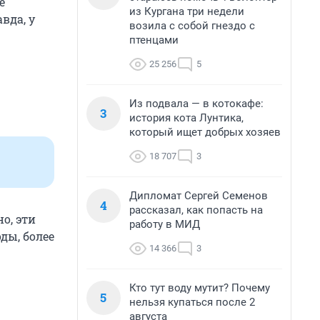
е
из Кургана три недели
вда, у
возила с собой гнездо с
птенцами
25 256
5
Из подвала — в котокафе:
3
история кота Лунтика,
который ищет добрых хозяев
18 707
3
Дипломат Сергей Семенов
4
рассказал, как попасть на
о, эти
работу в МИД
ды, более
14 366
3
Кто тут воду мутит? Почему
5
нельзя купаться после 2
августа