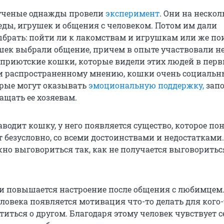
ученые однажды провели
эксперимент
. Они на нескол
ды, игрушек и общения с человеком. Потом им дали
брать: пойти ли к лакомствам и игрушкам или же пои
шек выбрали общение, причем в опыте участвовали не
 приютские кошки, которые видели этих людей в перв
ки распространенному мнению, кошки очень социальн
рые могут оказывать
эмоциональную поддержку,
зап
ащать ее хозяевам.
аводит кошку, у него появляется существо, которое по
т безусловно, со всеми достоинствами и недостатками
но выговориться так, как не получается выговоритьс
и повышается настроение после общения с любимцем
человека появляется мотивация что-то делать для кого-
отиться о другом. Благодаря этому человек чувствует с