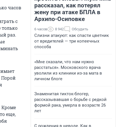
рассказал, как потерял
ько часов
жену при атаке БПЛА в
Архипо-Осиповке
грать с
 только
6 часов
8 942
Обсудить
ый раз.
Слизни атакуют: как спасти цветник
от вредителей — три копеечных
ые
способа
оминать
«Мне сказали, что нам нужно
расстаться». Московского врача
нимает
уволили из клиники из-за мата в
. Порой
личном блоге
я
Знаменитая тикток-блогер,
рассказывавшая о борьбе с редкой
формой рака, умерла в возрасте 26
. Кроме
лет
то еще,
ебя
С рождения в неволе. Как в