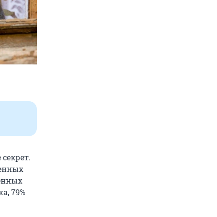
 секрет.
шенных
енных
а, 79%