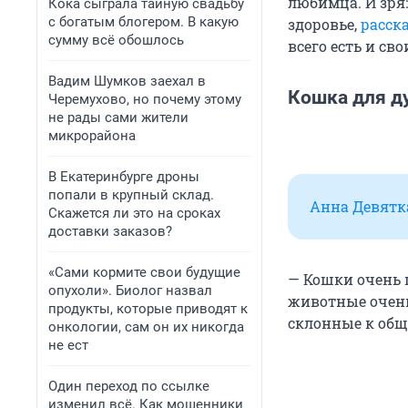
любимца. И зря
Кока сыграла тайную свадьбу
с богатым блогером. В какую
здоровье,
расск
сумму всё обошлось
всего есть и с
Вадим Шумков заехал в
Кошка для д
Черемухово, но почему этому
не рады сами жители
микрорайона
В Екатеринбурге дроны
попали в крупный склад.
Анна Девятк
Скажется ли это на сроках
доставки заказов?
«Сами кормите свои будущие
— Кошки очень 
опухоли». Биолог назвал
животные очень 
продукты, которые приводят к
склонные к общ
онкологии, сам он их никогда
не ест
Один переход по ссылке
изменил всё. Как мошенники