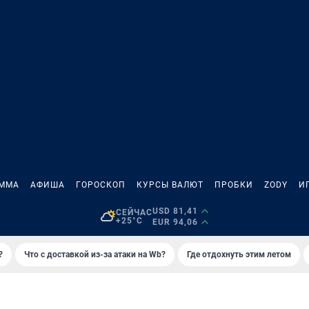
АММА
АФИША
ГОРОСКОП
КУРСЫ ВАЛЮТ
ПРОБКИ
ZODY
И
USD 81,41
СЕЙЧАС
+25°C
EUR 94,06
?
Что с доставкой из-за атаки на Wb?
Где отдохнуть этим летом