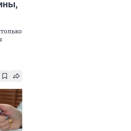
ины,
 только
я