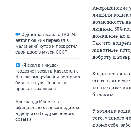
Американские 
лишили кошек е
возможность вы
людьми. 50% ко
С детства грезил о ГАЗ-24:
домашние, но и
автоплюшкин переехал в
Так что, вопре
маленький хутор и превратил
животные, кото
свой двор в музей СССР
доброту и возвр
«Я ехал в никуда»:
геодезист уехал в Казахстан с
Когда человек з
4 тысячами рублей и построил
его и принимае
бизнес с нуля. Теперь он
кошке даже мож
продает франшизы
близким.
Александр Ильтяков
официально стал кандидатом
У хозяина кошк
в депутаты Госдумы нового
того, у такого 
созыва
кроме себя, заб