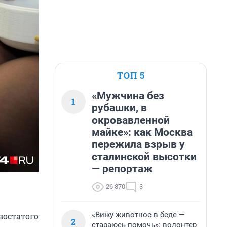
ТОП 5
«Мужчина без
1
рубашки, в
окровавленной
майке»: как Москва
пережила взрыв у
сталинской высотки
— репортаж
26 870
3
«Вижу животное в беде —
востатого
2
стараюсь помочь»: волонтер