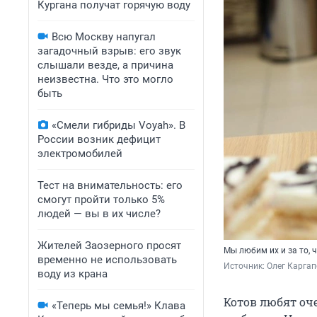
Кургана получат горячую воду
Всю Москву напугал
загадочный взрыв: его звук
слышали везде, а причина
неизвестна. Что это могло
быть
«Смели гибриды Voyah». В
России возник дефицит
электромобилей
Тест на внимательность: его
смогут пройти только 5%
людей — вы в их числе?
Жителей Заозерного просят
Мы любим их и за то, 
временно не использовать
Источник: 
Олег Каргап
воду из крана
Котов любят оче
«Теперь мы семья!» Клава