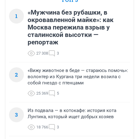
«Мужчина без рубашки, в
1
окровавленной майке»: как
Москва пережила взрыв у
сталинской высотки —
репортаж
27 308
3
«Вижу животное в беде — стараюсь помочь»:
2
волонтер из Кургана три недели возила с
собой гнездо с птенцами
25 369
5
Из подвала — в котокафе: история кота
3
Лунтика, который ищет добрых хозяев
18 766
3