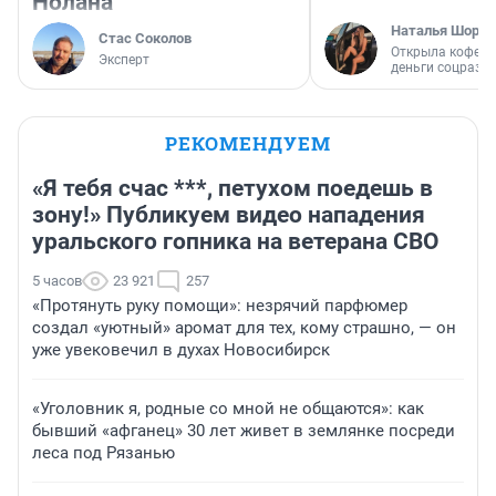
Нолана
Наталья Шорох
Стас Соколов
Открыла кофейн
Эксперт
деньги соцразв
РЕКОМЕНДУЕМ
«Я тебя счас ***, петухом поедешь в
зону!» Публикуем видео нападения
уральского гопника на ветерана СВО
5 часов
23 921
257
«Протянуть руку помощи»: незрячий парфюмер
создал «уютный» аромат для тех, кому страшно, — он
уже увековечил в духах Новосибирск
«Уголовник я, родные со мной не общаются»: как
бывший «афганец» 30 лет живет в землянке посреди
леса под Рязанью