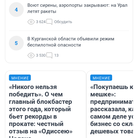
Воют сирены, аэропорты закрывают: на Урал
4
летят ракеты
3 624
Обсудить
В Курганской области объявили режим
5
беспилотной опасности
3 530
13
МНЕНИЕ
МНЕНИЕ
«Никого нельзя
«Покупаешь ко
победить». О чем
мешке»:
главный блокбастер
предпринимат
этого года, который
рассказала, как
бьет рекорды в
самом деле ус
прокате: честный
бизнес со скл
отзыв на «Одиссею»
дешевых това