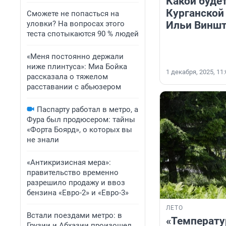
Какой будет
Курганской 
Сможете не попасться на
уловки? На вопросах этого
Ильи Виншт
теста спотыкаются 90 % людей
«Меня постоянно держали
ниже плинтуса»: Миа Бойка
1 декабря, 2025, 11
рассказала о тяжелом
расставании с абьюзером
Паспарту работал в метро, а
Фура был продюсером: тайны
«Форта Боярд», о которых вы
не знали
«Антикризисная мера»:
правительство временно
разрешило продажу и ввоз
бензина «Евро-2» и «Евро-3»
ЛЕТО
Встали поездами метро: в
«Температ
Грузии и Абхазии произошел