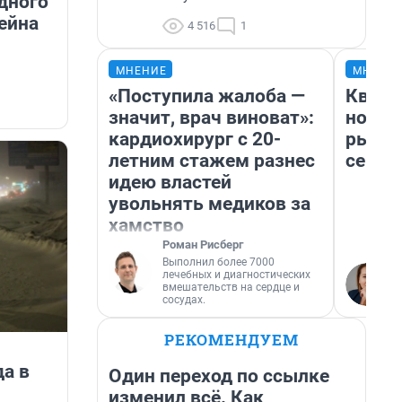
дного
ейна
4 516
1
МНЕНИЕ
МНЕНИ
«Поступила жалоба —
Кварт
значит, врач виноват»:
но де
кардиохирург с 20-
рынок
летним стажем разнес
сейча
идею властей
увольнять медиков за
хамство
Роман Рисберг
Выполнил более 7000
лечебных и диагностических
вмешательств на сердце и
сосудах.
РЕКОМЕНДУЕМ
да в
Один переход по ссылке
изменил всё. Как