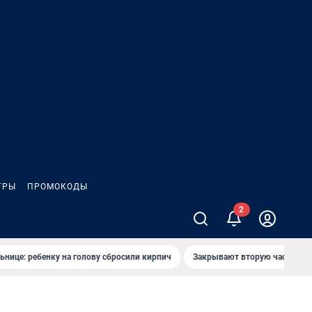
ГРЫ
ПРОМОКОДЫ
2
ьнице: ребенку на голову сбросили кирпич
Закрывают вторую часть ул