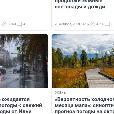
продолжительные
снегопады и дожди
6
7 324
4
28 октября, 2023, 06:37
4 709
3
ОСЕНЬ
е ожидается
«Вероятность холодно
погоды»: свежий
месяца мала»: синопти
годы от Ильи
прогноз погоды на окт