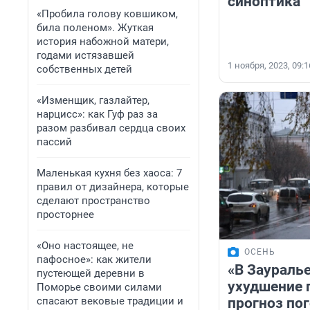
синоптика
«Пробила голову ковшиком,
била поленом». Жуткая
история набожной матери,
годами истязавшей
1 ноября, 2023, 09:1
собственных детей
«Изменщик, газлайтер,
нарцисс»: как Гуф раз за
разом разбивал сердца своих
пассий
Маленькая кухня без хаоса: 7
правил от дизайнера, которые
сделают пространство
просторнее
«Оно настоящее, не
ОСЕНЬ
пафосное»: как жители
«В Заураль
пустеющей деревни в
ухудшение 
Поморье своими силами
спасают вековые традиции и
прогноз по