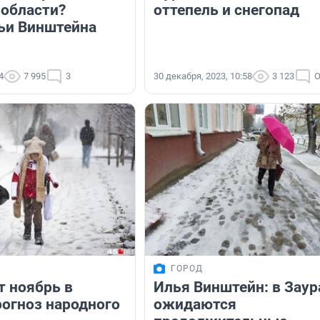
 области?
оттепель и снегопад
ьи Винштейна
4
7 995
3
30 декабря, 2023, 10:58
3 123
О
ГОРОД
т ноябрь в
Илья Винштейн: в Заур
рогноз народного
ожидаются