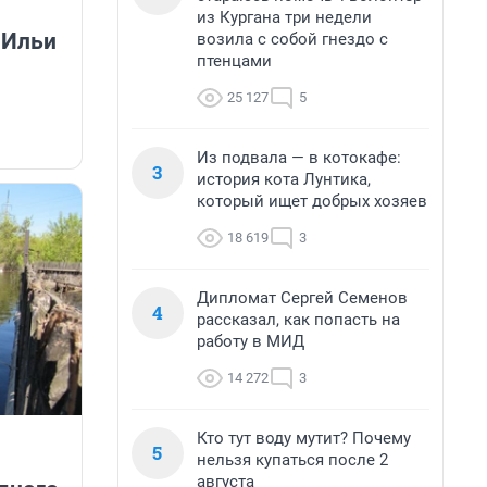
из Кургана три недели
 Ильи
возила с собой гнездо с
птенцами
25 127
5
Из подвала — в котокафе:
3
история кота Лунтика,
который ищет добрых хозяев
18 619
3
Дипломат Сергей Семенов
4
рассказал, как попасть на
работу в МИД
14 272
3
Кто тут воду мутит? Почему
5
нельзя купаться после 2
августа