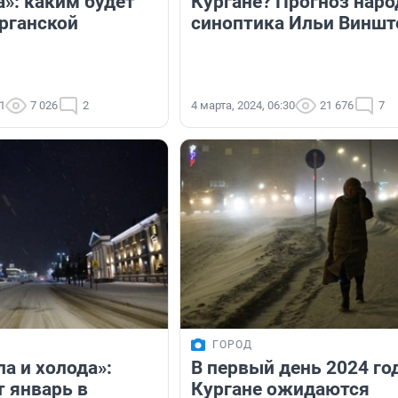
а»: каким будет
Кургане? Прогноз наро
урганской
синоптика Ильи Виншт
21
7 026
2
4 марта, 2024, 06:30
21 676
7
ГОРОД
а и холода»:
В первый день 2024 го
т январь в
Кургане ожидаются