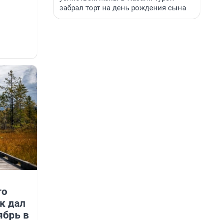
забрал торт на день рождения сына
го
к дал
ябрь в