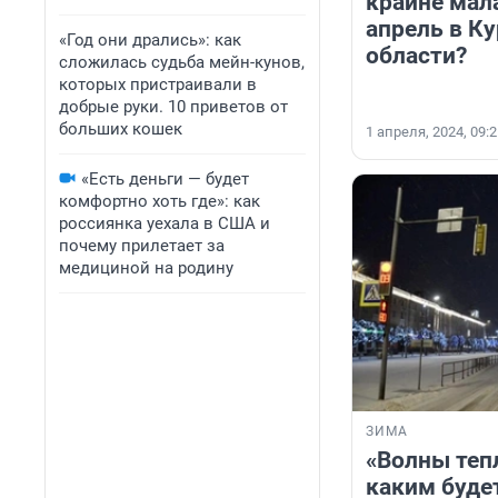
крайне мал
апрель в К
«Год они дрались»: как
области?
сложилась судьба мейн-кунов,
которых пристраивали в
добрые руки. 10 приветов от
больших кошек
1 апреля, 2024, 09:
«Есть деньги — будет
комфортно хоть где»: как
россиянка уехала в США и
почему прилетает за
медициной на родину
ЗИМА
«Волны тепл
каким буде