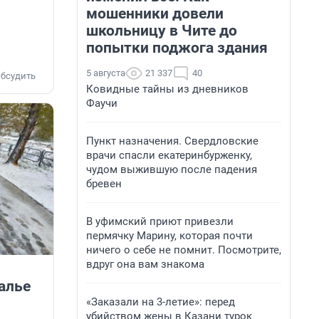
мошенники довели
школьницу в Чите до
попытки поджога здания
5 августа
21 337
40
бсудить
Ковидные тайны из дневников
Фаучи
Пункт назначения. Свердловские
врачи спасли екатеринбурженку,
чудом выжившую после падения
бревен
В уфимский приют привезли
пермячку Марину, которая почти
ничего о себе не помнит. Посмотрите,
вдруг она вам знакома
алье
«Заказали на 3-летие»: перед
убийством жены в Казани турок