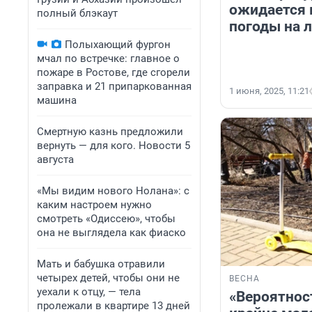
ожидается 
полный блэкаут
погоды на л
Полыхающий фургон
мчал по встречке: главное о
пожаре в Ростове, где сгорели
заправка и 21 припаркованная
1 июня, 2025, 11:21
машина
Смертную казнь предложили
вернуть — для кого. Новости 5
августа
«Мы видим нового Нолана»: с
каким настроем нужно
смотреть «Одиссею», чтобы
она не выглядела как фиаско
Мать и бабушка отравили
четырех детей, чтобы они не
ВЕСНА
уехали к отцу, — тела
«Вероятнос
пролежали в квартире 13 дней