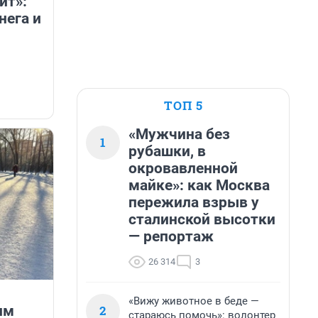
ит»:
нега и
ТОП 5
«Мужчина без
1
рубашки, в
окровавленной
майке»: как Москва
пережила взрыв у
сталинской высотки
— репортаж
26 314
3
«Вижу животное в беде —
2
им
стараюсь помочь»: волонтер