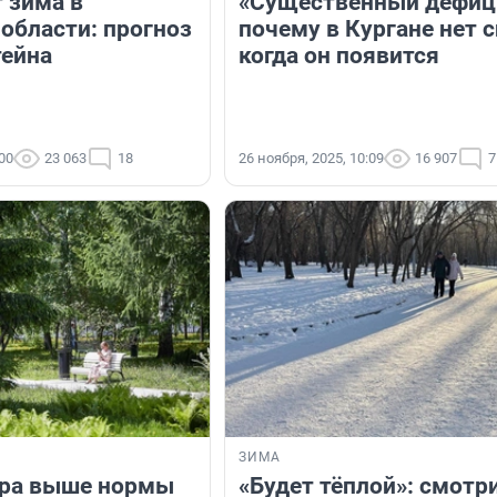
 зима в
«Существенный дефиц
области: прогноз
почему в Кургане нет с
ейна
когда он появится
:00
23 063
18
26 ноября, 2025, 10:09
16 907
7
ЗИМА
ура выше нормы
«Будет тёплой»: смотр