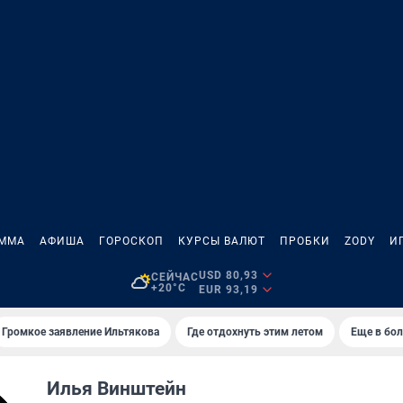
АММА
АФИША
ГОРОСКОП
КУРСЫ ВАЛЮТ
ПРОБКИ
ZODY
И
USD 80,93
СЕЙЧАС
+20°C
EUR 93,19
Громкое заявление Ильтякова
Где отдохнуть этим летом
Еще в бол
Илья Винштейн