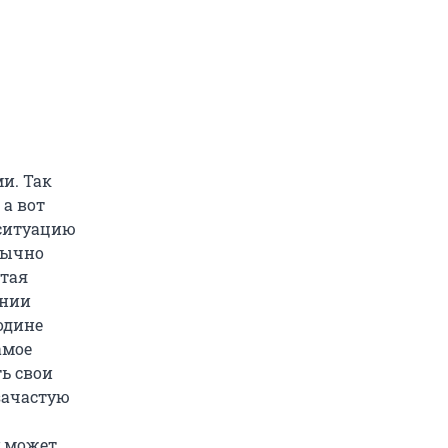
и. Так
 а вот
 ситуацию
обычно
итая
ании
одине
амое
ть свои
зачастую
у может