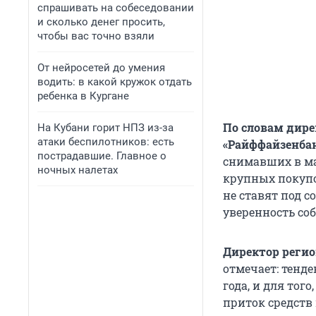
спрашивать на собеседовании
и сколько денег просить,
чтобы вас точно взяли
От нейросетей до умения
водить: в какой кружок отдать
ребенка в Кургане
По словам дире
На Кубани горит НПЗ из-за
атаки беспилотников: есть
«Райффайзенба
пострадавшие. Главное о
снимавших в ма
ночных налетах
крупных покупо
не ставят под 
уверенность соб
Директор регио
отмечает: тенд
года, и для тог
приток средств