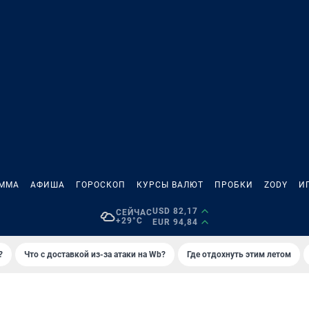
АММА
АФИША
ГОРОСКОП
КУРСЫ ВАЛЮТ
ПРОБКИ
ZODY
И
USD 82,17
СЕЙЧАС
+29°C
EUR 94,84
?
Что с доставкой из-за атаки на Wb?
Где отдохнуть этим летом