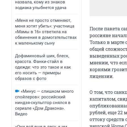
назвала, кому из знаков
зодиака улыбнется удача
«Меня не просто отменяют,
меня хотят убить»: участница
После пакета с
«Мамы в 16» ответила на
россияне начал
обвинения в домогательствах
Только в марте
к маленькому сыну
общей сложности
выведенных рос
Дофаминовый шик, блеск,
красота. Фанки-стайл в
мнении, что ес
одежде: что это такое и как
корнями грозит
его носить — примеры
лицензии.
образов с фото
«Минус — слишком много
О том, что сан
спойлеров»: российский
капиталом, сви
ниндзя-скульптор снялся в
опубликованная
сериале «Дом Дракона».
рублей, еще 22
Видео
оттоку средств 
чешской Home Cr
«Они всё еще в лесу, и им