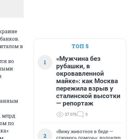
Украине
банков.
ТОП 5
питалом в
«Мужчина без
ся во
1
рубашки, в
дными
окровавленной
в
майке»: как Москва
пережила взрыв у
сталинской высотки
транным
— репортаж
27 076
3
1 млрд
ром по
чка»
«Вижу животное в беде —
2
им
стараюсь помочь»: волонтер