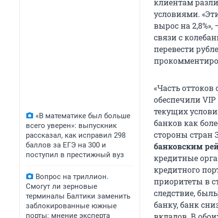
клиентам разл
условиями. «Эти
вырос на 2,8%»,
связи с колеба
перевести рубл
прокомментиров
«Часть оттоков
обеспечили VIP
текущих услови
«В математике был больше
банков как бол
всего уверен»: выпускник
стороны стран 
рассказал, как исправил 298
баллов за ЕГЭ на 300 и
банковским ре
поступил в престижный вуз
кредитные орга
кредитного пор
Вопрос на триллион.
приоритеты в с
Смогут ли зерновые
следствие, был
терминалы Балтики заменить
банку, банк сни
заблокированные южные
порты: мнение эксперта
вкладов. В обо