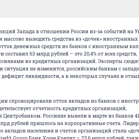
анкций Запада в отношении России из-за событий на 
и массово выводить средства из «дочек» иностранных 
 отток денежных средств из банков с иностранным ка
 составил 63 млрд рублей – это 20,4% от всех средств,
сиянами из кредитных организаций. Эксперты сходят
ли ситуация не изменится, российским банкам с запа
 дефицит ликвидности, а в некоторых случаях и отзы
кции спровоцировали отток вкладов из банков с инос
детельствует отчетность кредитных организаций,
 Центробанком. Россияне вывели в марте из банков 4
 млрд рублей пришлось на корпоративные счета. Лиде
со вкладов населения и счетов организаций стала «до
edit Group Банк Хоум Кредит – 23,6 млрд рублей, так