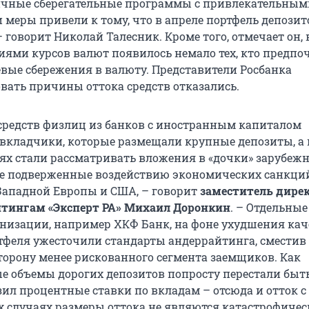
ичные сберегательные программы с привлекательным
 меры привели к тому, что в апреле портфель депозит
 – говорит Николай Талесник. Кроме того, отмечает он, 
ниями курсов валют появилось немало тех, кто предпо
евые сбережения в валюту. Представители Росбанка
ать причины оттока средств отказались.
 средств физлиц из банков с иностранным капиталом
 вкладчики, которые размещали крупные депозиты, а 
ях стали рассматривать вложения в «дочки» зарубеж
ее подверженные воздействию экономических санкций
Западной Европы и США, – говорит
заместитель дирек
йтингам «Эксперт РА» Михаил Доронкин
. – Отдельные
низации, например ХКФ Банк, на фоне ухудшения кач
тфеля ужесточили стандарты андеррайтинга, сместив
торону менее рискованного сегмента заемщиков. Как
ые объемы дорогих депозитов попросту перестали бы
зил процентные ставки по вкладам – отсюда и отток с
их случаях размеры оттока не являются катастрофиче