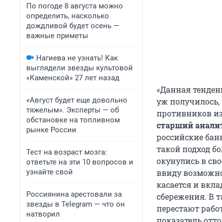
По погоде 8 августа можно
определить, насколько
дождливой будет осень —
важные приметы
Нагиева не узнать! Как
выглядели звезды культовой
«Каменской» 27 лет назад
«Данная тенден
«Август будет еще довольно
уж получилось,
тяжелым». Эксперты — об
противников из
обстановке на топливном
старший аналит
рынке России
российские бан
такой подход б
Тест на возраст мозга:
окунулись в сво
ответьте на эти 10 вопросов и
узнайте свой
ввиду возможно
касается и вкла
Россиянина арестовали за
сбережения. В 
звезды в Telegram — что он
перестают работ
натворил
показатель отто