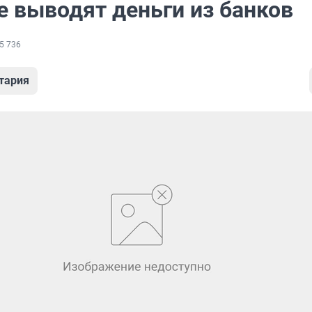
е выводят деньги из банков
5 736
тария