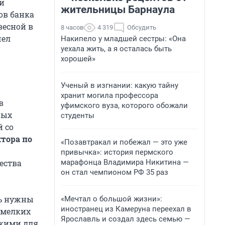
и
жительницы Барнаула
ов банка
весной в
8 часов
4 319
Обсудить
чел
Накипело у младшей сестры: «Она
уехала жить, а я осталась быть
хорошей»
Ученый в изгнании: какую тайну
хранит могила профессора
в
уфимского вуза, которого обожали
ных
студенты
 со
тора по
«Позавтракал и побежал — это уже
привычка»: история пермского
марафонца Владимира Никитина —
ества
он стал чемпионом РФ 35 раз
ть нужны
«Мечтал о большой жизни»:
иностранец из Камеруна переехал в
 мелких
Ярославль и создал здесь семью —
скими для