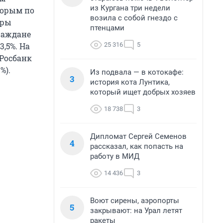
из Кургана три недели
торым по
возила с собой гнездо с
уры
птенцами
граждане
25 316
5
,5%. На
 Росбанк
%).
Из подвала — в котокафе:
3
история кота Лунтика,
который ищет добрых хозяев
18 738
3
Дипломат Сергей Семенов
4
рассказал, как попасть на
работу в МИД
14 436
3
Воют сирены, аэропорты
5
закрывают: на Урал летят
ракеты