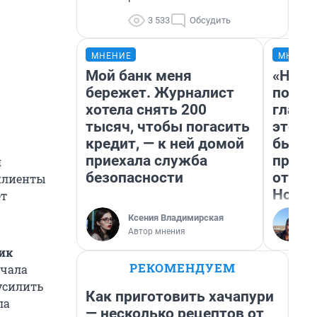
3 533
Обсудить
МНЕНИЕ
МНЕНИ
Мой банк меня
«Нико
бережет. Журналист
побед
хотела снять 200
главн
тысяч, чтобы погасить
этого
кредит, — к ней домой
бьет 
приехала служба
прока
я
безопасности
отзыв
клиенты
Нолан
ет
Ксения Владимирская
Автор мнения
ик
РЕКОМЕНДУЕМ
ачала
усилить
Как приготовить хачапури
ла
— несколько рецептов от