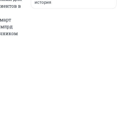
история
лиентов в
 март
0 млрд
очником