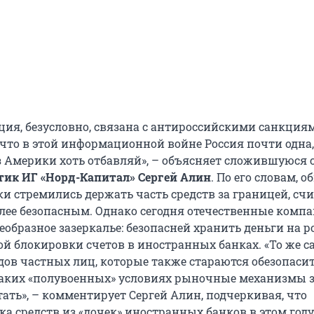
ция, безусловно, связана с антироссийскими санкциям
 что в этой информационной войне Россия почти одна,
 Америки хоть отбавляй», – объясняет сложившуюся
ик ИГ «Норд-Капитал» Сергей Алин
. По его словам, 
ки стремились держать часть средств за границей, сч
олее безопасным. Однако сегодня отечественные комп
еобразное зазеркалье: безопасней хранить деньги на р
й блокировки счетов в иностранных банках. «То же с
дов частных лиц, которые также стараются обезопаси
таких «полувоенных» условиях рыночные механизмы 
ать», – комментирует Сергей Алин, подчеркивая, что
ка средств из «дочек» иностранных банков в этом год