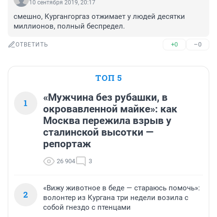
10 сентября 2019, 20:17
смешно, Кургангоргаз отжимает у людей десятки 
миллионов, полный беспредел.
+0
–0
ОТВЕТИТЬ
ТОП 5
«Мужчина без рубашки, в
1
окровавленной майке»: как
Москва пережила взрыв у
сталинской высотки —
репортаж
26 904
3
«Вижу животное в беде — стараюсь помочь»:
2
волонтер из Кургана три недели возила с
собой гнездо с птенцами