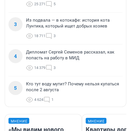
25 271
5
Из подвала — в котокафе: история кота
3
Лунтика, который ищет добрых хозяев
18 711
3
Дипломат Сергей Семенов рассказал, как
4
попасть на работу в МИД
14 379
3
Кто тут воду мутит? Почему нельзя купаться
5
после 2 августа
4 624
1
МНЕНИЕ
МНЕНИЕ
«Мы видим нового
Квартиры дор