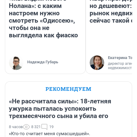
Нолана»: с каким
но дешевеют: 
настроем нужно
рынок недвиж
смотреть «Одиссею»,
сейчас такой 
чтобы она не
выглядела как фиаско
Екатерина Торо
Надежда Губарь
директор агентс
недвижимости
РЕКОМЕНДУЕМ
«Не рассчитала силы»: 18-летняя
ужурка пыталась успокоить
трехмесячного сына и убила его
8 часов
8 321
19
«Кто-то считает меня сумасшедшей».