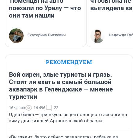
Тюменцы на авто
чтобы она не
поехали по Уралу — что
выглядела как
они там нашли
Екатерина Литкевич
Надежда Губар
РЕКОМЕНДУЕМ
Вой сирен, злые туристы и грязь.
Стоит ли ехать в самый большой
аквапарк в Геленджике — мнение
туристки
16 часов
14 496
22
Одна банка — три вкуса: рецепт овощного ассорти на
зиму для жителей Архангельской области
«Выглядит, будто сейчас развалится»: ребенка из