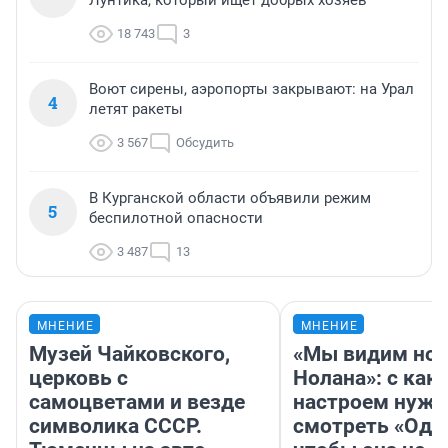
Лунтика, который ищет добрых хозяев
18 743
3
Воют сирены, аэропорты закрывают: на Урал
4
летят ракеты
3 567
Обсудить
В Курганской области объявили режим
5
беспилотной опасности
3 487
13
МНЕНИЕ
МНЕНИЕ
Музей Чайковского,
«Мы видим нов
церковь с
Нолана»: с как
самоцветами и везде
настроем нужн
символика СССР.
смотреть «Оди