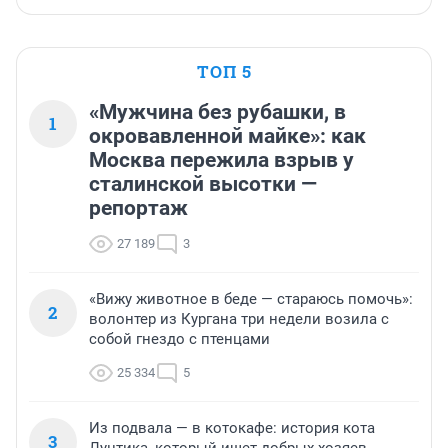
ТОП 5
«Мужчина без рубашки, в
1
окровавленной майке»: как
Москва пережила взрыв у
сталинской высотки —
репортаж
27 189
3
«Вижу животное в беде — стараюсь помочь»:
2
волонтер из Кургана три недели возила с
собой гнездо с птенцами
25 334
5
Из подвала — в котокафе: история кота
3