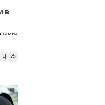
а
и в
рнями»