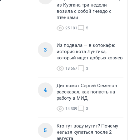
из Кургана три недели
возила с собой гнездо с
птенцами
25 191
5
Из подвала — в котокафе:
3
история кота Лунтика,
который ищет добрых хозяев
18 667
3
Дипломат Сергей Семенов
4
рассказал, как попасть на
работу в МИД
14 309
3
Кто тут воду мутит? Почему
5
нельзя купаться после 2
августа