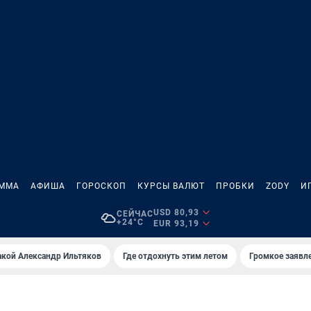
АММА
АФИША
ГОРОСКОП
КУРСЫ ВАЛЮТ
ПРОБКИ
ZODY
И
USD 80,93
СЕЙЧАС
+24°C
EUR 93,19
акой Александр Ильтяков
Где отдохнуть этим летом
Громкое заявл