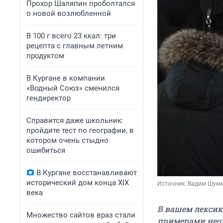
Прохор Шаляпин проболтался
о новой возлюбленной
В 100 г всего 23 ккал: три
рецепта с главным летним
продуктом
В Кургане в компании
«Водный Союз» сменился
гендиректор
Справится даже школьник:
пройдите тест по географии, в
котором очень стыдно
ошибиться
В Кургане восстанавливают
исторический дом конца XIX
Источник: 
Вадим Шумк
века
В вашем лексик
Множество сайтов враз стали
примерами неож