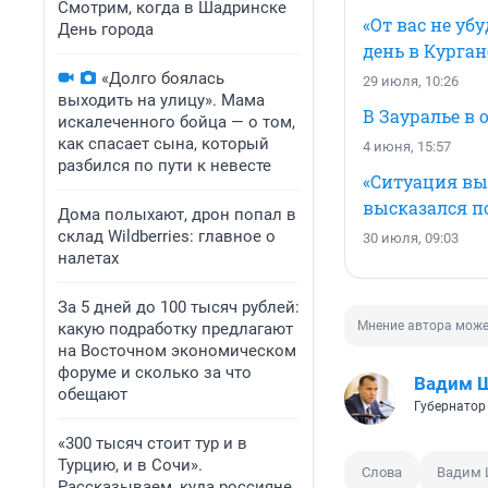
Смотрим, когда в Шадринске
«От вас не уб
День города
день в Курган
«Долго боялась
29 июля, 10:26
выходить на улицу». Мама
В Зауралье в
искалеченного бойца — о том,
как спасает сына, который
4 июня, 15:57
разбился по пути к невесте
«Ситуация в
высказался по
Дома полыхают, дрон попал в
склад Wildberries: главное о
30 июля, 09:03
налетах
За 5 дней до 100 тысяч рублей:
Мнение автора може
какую подработку предлагают
на Восточном экономическом
форуме и сколько за что
Вадим 
обещают
Губернатор
«300 тысяч стоит тур и в
Турцию, и в Сочи».
Слова
Вадим 
Рассказываем, куда россияне