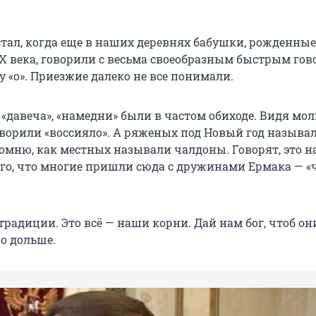
стал, когда еще в наших деревнях бабушки, рожденные
Х века, говорили с весьма своеобразным быстрым гов
у «о». Приезжие далеко не все понимали.
 «давеча», «намедни» были в частом обиходе. Видя мо
оворили «воссияло». А ряженых под Новый год называ
мню, как местных называли чалдоны. Говорят, это н
го, что многие пришли сюда с дружинами Ермака — «
традиции. Это всё — наши корни. Дай нам бог, чтоб о
о дольше.