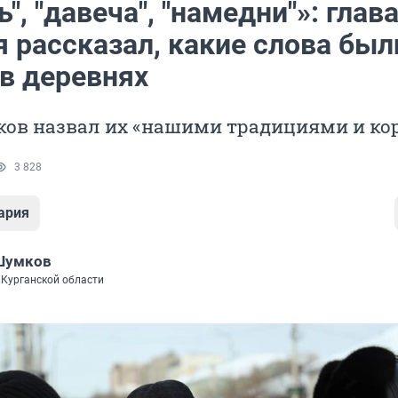
", "давеча", "намедни"»: глав
 рассказал, какие слова был
 в деревнях
ов назвал их «нашими традициями и ко
3 828
ария
Шумков
 Курганской области