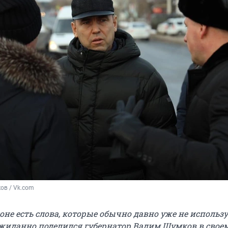
ов / Vk.com
оне есть слова, которые обычно давно уже не использ
иданно поделился губернатор Вадим Шумков в свое