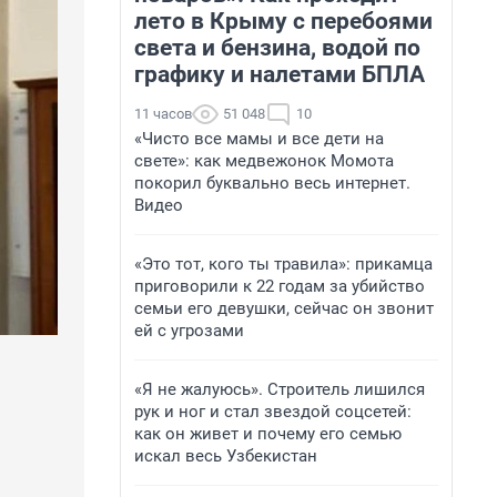
лето в Крыму с перебоями
света и бензина, водой по
графику и налетами БПЛА
11 часов
51 048
10
«Чисто все мамы и все дети на
свете»: как медвежонок Момота
покорил буквально весь интернет.
Видео
«Это тот, кого ты травила»: прикамца
приговорили к 22 годам за убийство
семьи его девушки, сейчас он звонит
ей с угрозами
«Я не жалуюсь». Строитель лишился
рук и ног и стал звездой соцсетей:
как он живет и почему его семью
искал весь Узбекистан