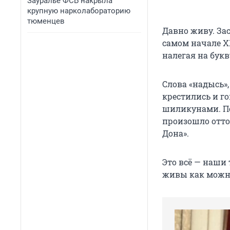
Зауралье ФСБ накрыла
крупную нарколабораторию
тюменцев
Давно живу. За
самом начале Х
налегая на букв
Слова «надысь»,
крестились и г
шиликунами. По
произошло отто
Дона».
Это всё — наши 
живы как можн