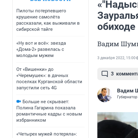
«"Надысь
Пилоты потерпевшего
Зауралья
крушение самолёта
рассказали, как выживали в
обиходе
сибирской тайге
Вадим Шумк
«Ну вот и всё»: звезда
«Дома-2» развелась с
молодым мужем
3 декабря 2022, 15:00
От «Вишенки» до
3
коммент
«Черемушек»: в дачных
поселках Курганской области
запустили сеть 4G
Вадим 
Губернатор
Больше не скрывает:
Полина Гагарина показала
романтичные кадры с новым
избранником
«Четырех мужей потеряла»: