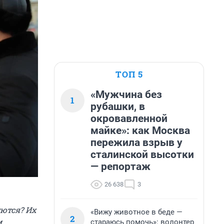
ТОП 5
«Мужчина без
1
рубашки, в
окровавленной
майке»: как Москва
пережила взрыв у
сталинской высотки
— репортаж
26 638
3
уются? Их
«Вижу животное в беде —
2
м
стараюсь помочь»: волонтер