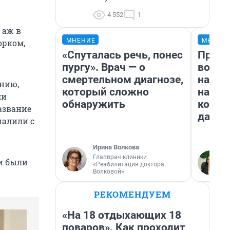
4 552
1
 аж в
МНЕНИЕ
МНЕНИ
орком,
«Спуталась речь, понес
Прода
пургу». Врач — о
возьм
смертельном диагнозе,
нам г
лнию,
который сложно
налог
ли
обнаружить
косне
азвание
даже 
чалили с
Ирина Волкова
Главврач клиники
ни были
«Реабилитация доктора
Волковой»
РЕКОМЕНДУЕМ
«На 18 отдыхающих 18
поваров». Как проходит