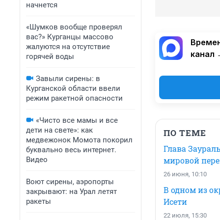
начнется
«Шумков вообще проверял
вас?» Курганцы массово
Времен
жалуются на отсутствие
канал 
горячей воды
Завыли сирены: в
Курганской области ввели
режим ракетной опасности
«Чисто все мамы и все
дети на свете»: как
ПО ТЕМЕ
медвежонок Момота покорил
Глава Заурал
буквально весь интернет.
Видео
мировой пере
26 июня, 10:10
Воют сирены, аэропорты
В одном из ок
закрывают: на Урал летят
Исети
ракеты
22 июля, 15:30