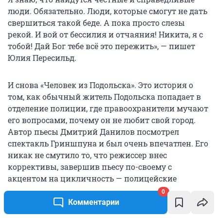
люди. Обязательно. Люди, которые смогут не дать
свершиться такой беде. А пока просто слезы
рекой. И вой от бессилия и отчаяния! Никита, я с
тобой! Дай Бог тебе всё это пережить», — пишет
Юлия Пересильд.
И снова «Человек из Подольска». Это история о
том, как обычный житель Подольска попадает в
отделение полиции, где правоохранители мучают
его вопросами, почему он не любит свой город.
Автор пьесы Дмитрий Данилов посмотрел
спектакль Гриншпуна и был очень впечатлен. Его
никак не смутило то, что режиссер внес
коррективы, завершив пьесу по-своему с
акцентом на цикличность — полицейские
убивают своего гостя, смывают кровь и затем всё
0
начинается сначала. И да, в этом спектакле свет
Комментарии
ставил Никита Гриншпун.