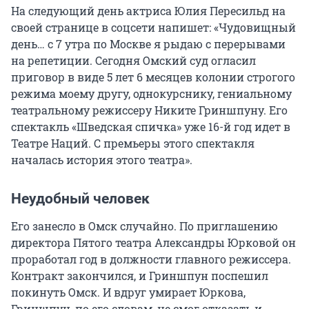
На следующий день актриса Юлия Пересильд на
своей странице в соцсети напишет: «Чудовищный
день… с 7 утра по Москве я рыдаю с перерывами
на репетиции. Сегодня Омский суд огласил
приговор в виде 5 лет 6 месяцев колонии строгого
режима моему другу, однокурснику, гениальному
театральному режиссеру Никите Гриншпуну. Его
спектакль «Шведская спичка» уже 16-й год идет в
Театре Наций. С премьеры этого спектакля
началась история этого театра».
Неудобный человек
Его занесло в Омск случайно. По приглашению
директора Пятого театра Александры Юрковой он
проработал год в должности главного режиссера.
Контракт закончился, и Гриншпун поспешил
покинуть Омск. И вдруг умирает Юркова,
Гриншпун, по его словам, не смог отказать и