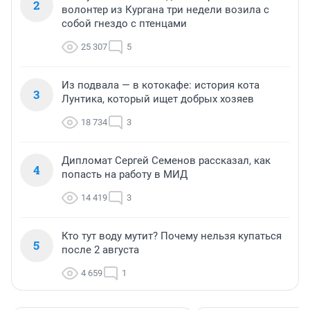
2
волонтер из Кургана три недели возила с
собой гнездо с птенцами
25 307
5
Из подвала — в котокафе: история кота
3
Лунтика, который ищет добрых хозяев
18 734
3
Дипломат Сергей Семенов рассказал, как
4
попасть на работу в МИД
14 419
3
Кто тут воду мутит? Почему нельзя купаться
5
после 2 августа
4 659
1