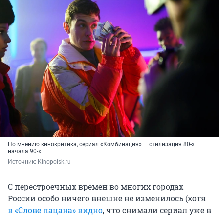
По мнению кинокритика, сериал «Комбинация» — стилизация 80-х —
начала 90-х
Источник: 
Kinopoisk.ru
С перестроечных времен во многих городах
России особо ничего внешне не изменилось (хотя
в «Слове пацана» видно
, что снимали сериал уже в