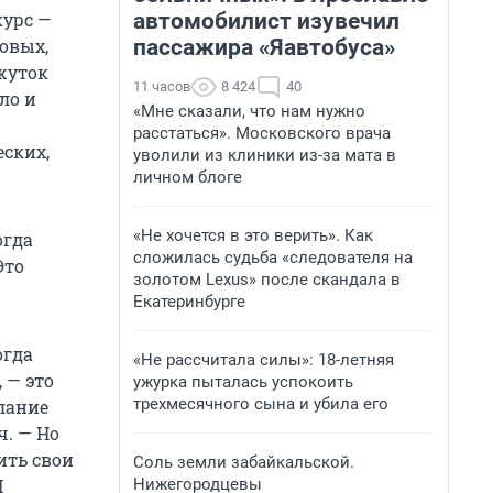
автомобилист изувечил
курс —
пассажира «Яавтобуса»
ровых,
ежуток
11 часов
8 424
40
ло и
«Мне сказали, что нам нужно
расстаться». Московского врача
ских,
уволили из клиники из-за мата в
личном блоге
«Не хочется в это верить». Как
огда
сложилась судьба «следователя на
Это
золотом Lexus» после скандала в
Екатеринбурге
огда
«Не рассчитала силы»: 18-летняя
 — это
ужурка пыталась успокоить
трехмесячного сына и убила его
лание
ч. — Но
ить свои
Соль земли забайкальской.
Нижегородцевы
И