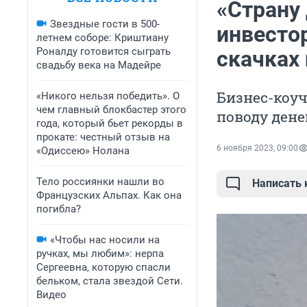
«Страну 
Звездные гости в 500-
инвестор
летнем соборе: Криштиану
Роналду готовится сыграть
скачках 
свадьбу века на Мадейре
Бизнес-коуч
«Никого нельзя победить». О
чем главный блокбастер этого
поводу дене
года, который бьет рекорды в
прокате: честный отзыв на
6 ноября 2023, 09:00
«Одиссею» Нолана
Тело россиянки нашли во
Написать
Французских Альпах. Как она
погибла?
«Чтобы нас носили на
ручках, мы любим»: нерпа
Сергеевна, которую спасли
бельком, стала звездой Сети.
Видео