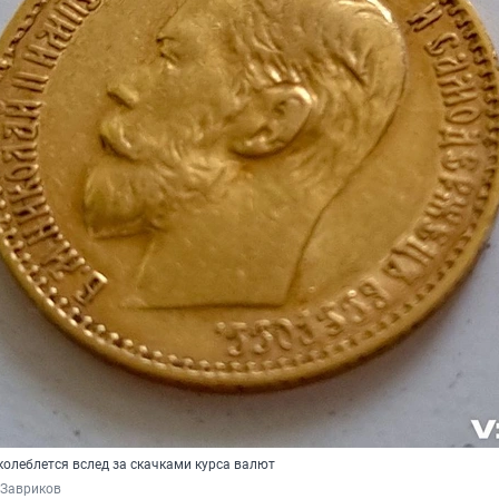
колеблется вслед за скачками курса валют
 Завриков