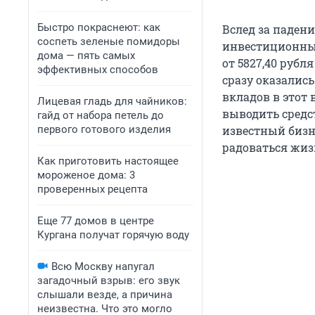
Быстро покраснеют: как
Вслед за падени
соспеть зеленые помидоры
инвестиционные
дома — пять самых
от 5827,40 рубл
эффективных способов
сразу оказалис
вкладов в этот 
Лицевая гладь для чайников:
выводить средс
гайд от набора петель до
первого готового изделия
известный бизн
радоваться жиз
Как приготовить настоящее
мороженое дома: 3
проверенных рецепта
Еще 77 домов в центре
Кургана получат горячую воду
Всю Москву напугал
загадочный взрыв: его звук
слышали везде, а причина
неизвестна. Что это могло