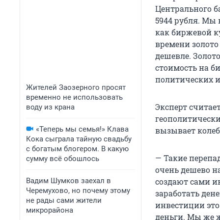
Центрального ба
5944 рубля. Мы 
как биржевой ку
времени золото 
дешевле. Золот
стоимость на б
политических и
Жителей Заозерного просят
временно не использовать
Эксперт считает
воду из крана
геополитически
«Теперь мы семья!» Клава
вызывает колеб
Кока сыграла тайную свадьбу
с богатым блогером. В какую
— Такие перепа
сумму всё обошлось
очень дешево н
Вадим Шумков заехал в
создают сами и
Черемухово, но почему этому
заработать дене
не рады сами жители
инвестиции это 
микрорайона
деньги. Мы же 