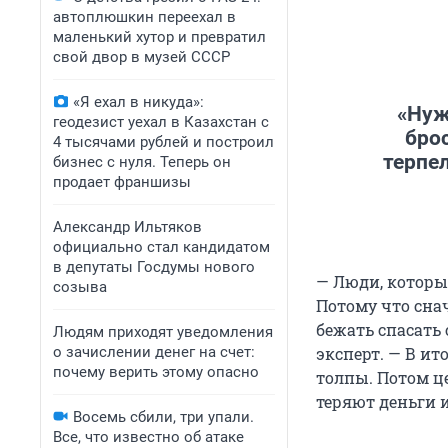
автоплюшкин переехал в
маленький хутор и превратил
свой двор в музей СССР
«Я ехал в никуда»:
«Нуж
геодезист уехал в Казахстан с
бро
4 тысячами рублей и построил
терпе
бизнес с нуля. Теперь он
продает франшизы
Александр Ильтяков
официально стал кандидатом
в депутаты Госдумы нового
— Люди, которые
созыва
Потому что снач
бежать спасать 
Людям приходят уведомления
о зачислении денег на счет:
эксперт. — В ит
почему верить этому опасно
толпы. Потом ц
теряют деньги 
Восемь сбили, три упали.
Все, что известно об атаке