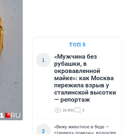
ТОП 5
«Мужчина без
1
рубашки, в
окровавленной
майке»: как Москва
пережила взрыв у
сталинской высотки
— репортаж
26 893
3
«Вижу животное в беде —
2
стараюсь помочь»: волонтер