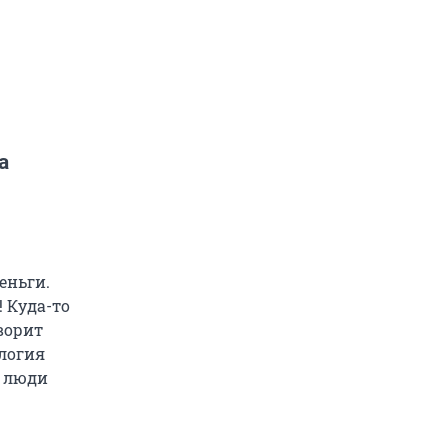
а
еньги.
! Куда-то
ворит
ология
, люди