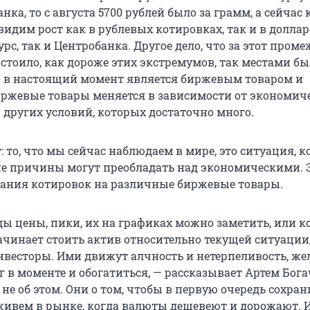
нка, то с августа 5700 рублей было за грамм, а сейчас 
видим рост как в рублевых котировках, так и в долла
рс, так и Центробанка. Другое дело, что за этот пром
стоило, как дороже этих экстремумов, так местами бы
о в настоящий момент является биржевым товаром и
иржевые товары меняется в зависимости от экономиче
 других условий, которых достаточно много.
: то, что мы сейчас наблюдаем в мире, это ситуация, к
е причины могут преобладать над экономическими. 
ания котировок на различные биржевые товары.
ды цены, пики, их на графиках можно заметить, или к
ачинает стоить актив относительно текущей ситуации,
нвесторы. Ими движут алчность и нетерпеливость, же
г в моменте и обогатиться, — рассказывает Артем Бога
не об этом. Они о том, чтобы в первую очередь сохран
живем в рынке, когда валюты дешевеют и дорожают. 