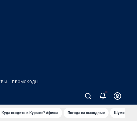
ГРЫ
ПРОМОКОДЫ
2
Куда сходить в Кургане? Афиша
Погода на выходные
Шумков в Че