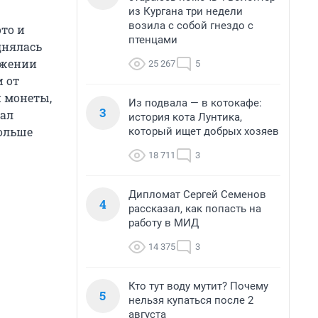
из Кургана три недели
возила с собой гнездо с
то и
птенцами
днялась
ряжении
25 267
5
 от
и монеты,
Из подвала — в котокафе:
3
зал
история кота Лунтика,
больше
который ищет добрых хозяев
18 711
3
Дипломат Сергей Семенов
4
рассказал, как попасть на
работу в МИД
14 375
3
Кто тут воду мутит? Почему
5
нельзя купаться после 2
августа