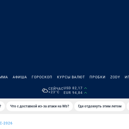
АММА
АФИША
ГОРОСКОП
КУРСЫ ВАЛЮТ
ПРОБКИ
ZODY
И
USD 82,17
СЕЙЧАС
+23°C
EUR 94,84
?
Что с доставкой из-за атаки на Wb?
Где отдохнуть этим летом
С-2026