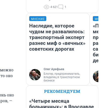
4 621
1
МНЕНИЕ
МНЕНИ
Наследие, которое
«Поку
чудом не развалилось:
мешке
транспортный эксперт
предп
разнес миф о «вечных»
расска
советских дорогах
самом
бизне
дешев
Олег Арефьев
о можно
Блогер, предприниматель,
что оно
владелец в транспортном
бизнесе
РЕКОМЕНДУЕМ
ень оно
«Четыре месяца
ров, —
больничных»: в Ярославле