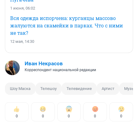
1 июня, 06:02
Вся одежда испорчена: курганцы массово
жалуются на скамейки в парках. Что с ними
не так?
12 мая, 14:30
Иван Некрасов
Корреспондент национальной редакции
Шоу Маска
Телешоу
Телевидение
Артист
Музык
0
0
0
0
0