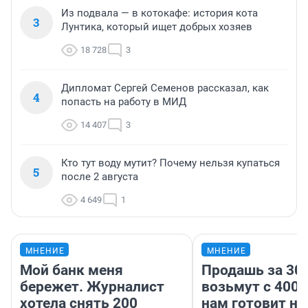
Из подвала — в котокафе: история кота
3
Лунтика, который ищет добрых хозяев
18 728
3
Дипломат Сергей Семенов рассказал, как
4
попасть на работу в МИД
14 407
3
Кто тут воду мутит? Почему нельзя купаться
5
после 2 августа
4 649
1
МНЕНИЕ
МНЕНИЕ
Мой банк меня
Продашь за 300
бережет. Журналист
возьмут с 4000
хотела снять 200
нам готовит н