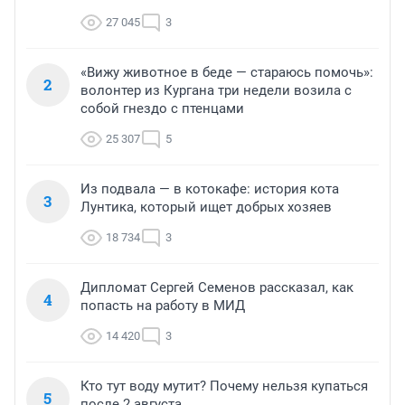
27 045
3
«Вижу животное в беде — стараюсь помочь»:
2
волонтер из Кургана три недели возила с
собой гнездо с птенцами
25 307
5
Из подвала — в котокафе: история кота
3
Лунтика, который ищет добрых хозяев
18 734
3
Дипломат Сергей Семенов рассказал, как
4
попасть на работу в МИД
14 420
3
Кто тут воду мутит? Почему нельзя купаться
5
после 2 августа