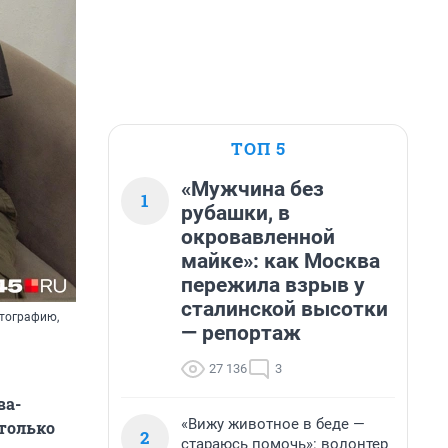
ТОП 5
«Мужчина без
1
рубашки, в
окровавленной
майке»: как Москва
пережила взрыв у
сталинской высотки
отографию,
— репортаж
27 136
3
ва-
«Вижу животное в беде —
только
2
стараюсь помочь»: волонтер