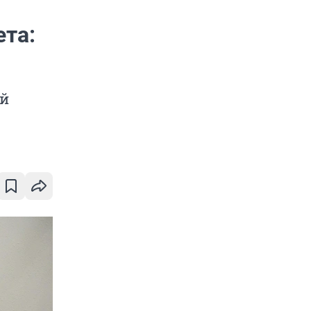
та:
ей