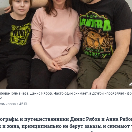
бова-Толмачёва, Денис Рябов. Часто один снимает, а другой «проявляет» ф
ю
хомирова / 45.RU
ографы и путешественники Денис Рябов и Анна Рябо
 и жена, принципиально не берут заказы и снимают 