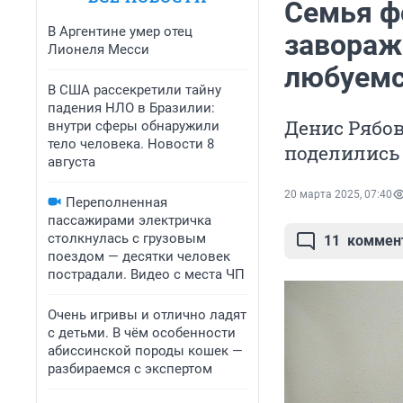
Семья ф
В Аргентине умер отец
завораж
Лионеля Месси
любуемс
В США рассекретили тайну
падения НЛО в Бразилии:
Денис Рябов
внутри сферы обнаружили
тело человека. Новости 8
поделились
августа
20 марта 2025, 07:40
Переполненная
пассажирами электричка
столкнулась с грузовым
11
коммен
поездом — десятки человек
пострадали. Видео с места ЧП
Очень игривы и отлично ладят
с детьми. В чём особенности
абиссинской породы кошек —
разбираемся с экспертом