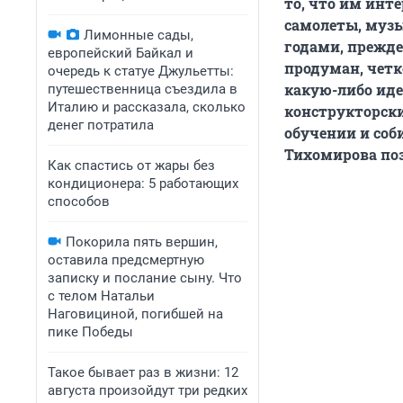
то, что им инт
самолеты, муз
Лимонные сады,
годами, прежде
европейский Байкал и
продуман, четк
очередь к статуе Джульетты:
какую-либо иде
путешественница съездила в
Италию и рассказала, сколько
конструкторски
денег потратила
обучении и соб
Тихомирова поз
Как спастись от жары без
кондиционера: 5 работающих
способов
Покорила пять вершин,
оставила предсмертную
записку и послание сыну. Что
с телом Натальи
Наговициной, погибшей на
пике Победы
Такое бывает раз в жизни: 12
августа произойдут три редких