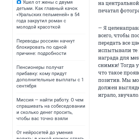
Ушел от жены с двумя
на центральной
детьми. Как главный качок
печатал фотогр
«Уральских пельменей» в 54
года закрутил роман с
молодой красоткой
— Я целенаправ
всего, чтобы по
Переводы россиян начнут
передать все ц
блокировать по одной
испытывали те 
причине: подробности
награда для ме
снимки! Тогда 
Пенсионеры получат
что такое проя
прибавку: кому придут
позитив. Мы мож
дополнительные выплаты с 1
сентября
должен выглядет
играло, звучало
Миссия — найти работу. О чем
спрашивать на собеседовании
и сколько денег просить,
чтобы вас точно взяли
От нейросетей до умения
водить: в какой кружок отдать