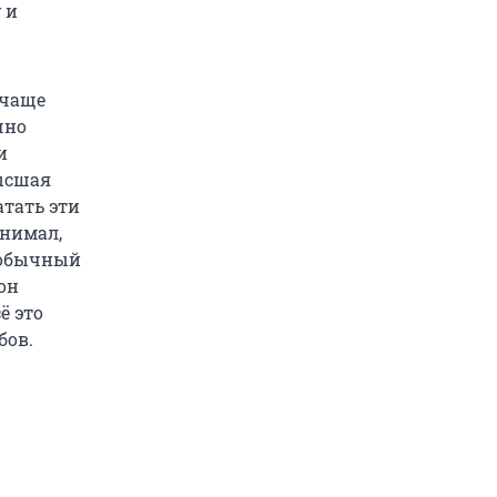
 и
 чаще
чно
и
высшая
атать эти
онимал,
о обычный
он
ё это
бов.