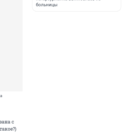
больницы
ка
зана с
такое?)