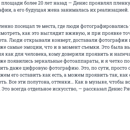
 площади более 20 лет назад — Денис проявлял пленку
афии, а его будущая жена занималась их реализацией.
ленно посещал те места, где люди фотографировались
смотреть, как это выглядит вживую, и при проявке то
вета. Люди открывали конверт, доставали фотографии 
же самые эмоции, что и в момент съемки. Это была 
ня как для человека, кому доверили проявить и напеч
уже появились зеркальные фотоаппараты, и я четко п
вить даже цифровую фотографию. Это, по сути, прост
ем его оставить как есть, а можем проявить так, как 
ь. Все эти полутона, оттенки… Как в музыке, чтобы вс
. Это всегда отдельное искусство, — рассказал Денис Ря