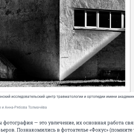
ский исследовательский центр травматологии и ортопедии имени академи
в и Анна-Рябова Толмачёва
 фотография — это увлечение, их основная работа свя
ьеров. Познакомились в фотоателье «Фокус» (помните 