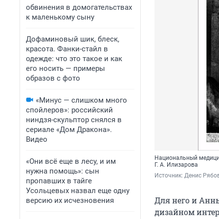
обвинения в домогательствах
к маленькому сыну
Дофаминовый шик, блеск,
красота. Фанки-стайл в
одежде: что это такое и как
его носить — примеры
образов с фото
«Минус — слишком много
спойлеров»: российский
ниндзя-скульптор снялся в
сериале «Дом Дракона».
Видео
Национальный медицин
«Они всё еще в лесу, и им
Г. А. Илизарова
нужна помощь»: сын
Источник: 
Денис Рябо
пропавших в тайге
Усольцевых назвал еще одну
Для него и Анны
версию их исчезновения
дизайном интер