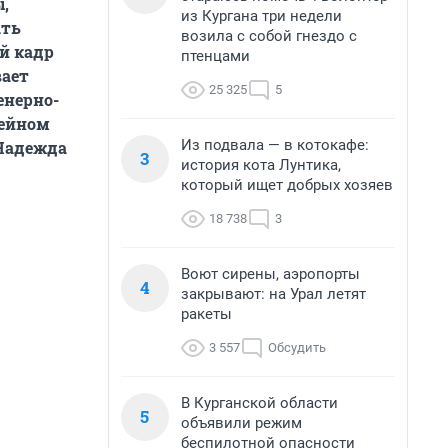
ы,
из Кургана три недели
ать
возила с собой гнездо с
й кадр
птенцами
вает
25 325
5
енерно-
мейном
Из подвала — в котокафе:
 Надежда
3
история кота Лунтика,
который ищет добрых хозяев
18 738
3
Воют сирены, аэропорты
4
закрывают: на Урал летят
ракеты
3 557
Обсудить
В Курганской области
5
объявили режим
беспилотной опасности