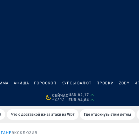
АММА
АФИША
ГОРОСКОП
КУРСЫ ВАЛЮТ
ПРОБКИ
ZODY
И
USD 82,17
СЕЙЧАС
+27°C
EUR 94,84
?
Что с доставкой из-за атаки на Wb?
Где отдохнуть этим летом
РГАНЕ
ЭКСКЛЮЗИВ