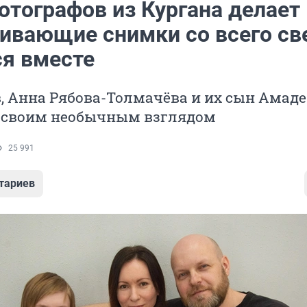
отографов из Кургана делает
ивающие снимки со всего све
я вместе
, Анна Рябова-Толмачёва и их сын Амад
 своим необычным взглядом
25 991
тариев