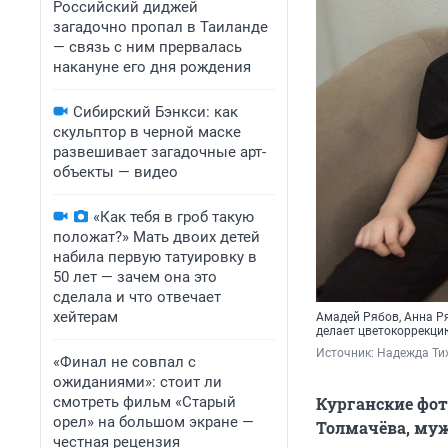
Российский диджей
загадочно пропал в Таиланде
— связь с ним прервалась
накануне его дня рождения
Сибирский Бэнкси: как
скульптор в черной маске
развешивает загадочные арт-
объекты — видео
«Как тебя в гроб такую
положат?» Мать двоих детей
набила первую татуировку в
50 лет — зачем она это
сделала и что отвечает
хейтерам
Амадей Рябов, Анна Ря
делает цветокоррекци
Источник: 
Надежда Ти
«Финал не совпал с
ожиданиями»: стоит ли
смотреть фильм «Старый
Курганские фот
орел» на большом экране —
Толмачёва, муж
честная рецензия