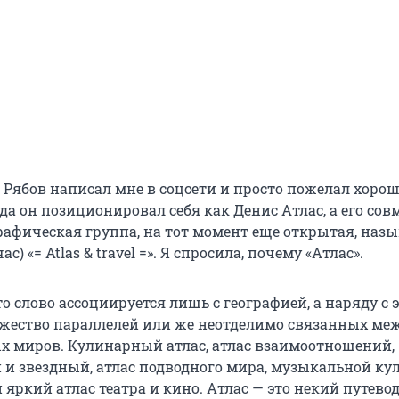
 Рябов написал мне в соцсети и просто пожелал хорош
да он позиционировал себя как Денис Атлас, а его сов
рафическая группа, на тот момент еще открытая, назы
с) «= Atlas & travel =». Я спросила, почему «Атлас».
о слово ассоциируется лишь с географией, а наряду с 
жество параллелей или же неотделимо связанных меж
х миров. Кулинарный атлас, атлас взаимоотношений,
 и звездный, атлас подводного мира, музыкальной ку
и яркий атлас театра и кино. Атлас — это некий путево