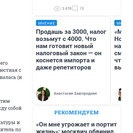
3 478
13
МНЕНИЕ
МНЕНИ
Продашь за 3000, налог
«Мы в
возьмут с 4000. Что
Нолан
нам готовит новый
настр
налоговый закон — он
смотр
коснется импорта и
чтобы
его
даже репетиторов
выгля
местная с
валась (и
Анастасия Завгородняя
этим
ду собой
РЕКОМЕНДУЕМ
льтуры и
«Он мне угрожает и портит
дитель по
жизнь»: москвич обвинил