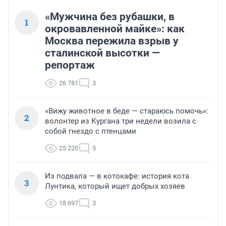
«Мужчина без рубашки, в
1
окровавленной майке»: как
Москва пережила взрыв у
сталинской высотки —
репортаж
26 781
3
«Вижу животное в беде — стараюсь помочь»:
2
волонтер из Кургана три недели возила с
собой гнездо с птенцами
25 220
5
Из подвала — в котокафе: история кота
3
Лунтика, который ищет добрых хозяев
18 697
3